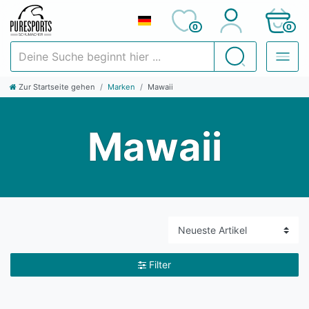
0
0
Deine Suche beginnt hier ...
Suchen
Zur Startseite gehen
Marken
Mawaii
Mawaii
Filter