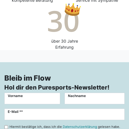
kompetente Beratung
Service mit Sympathie
über 30 Jahre
Erfahrung
Bleib im Flow
Hol dir den Puresports-Newsletter!
Vorname
Nachname
Newsletter
E-Mail **
Honig
Hiermit bestätige ich, dass ich die
Datenschutzerklärung
gelesen habe.