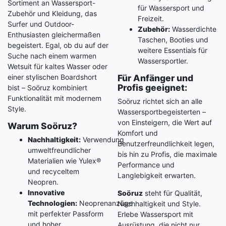
Sortiment an Wassersport-
für Wassersport und
Zubehör und Kleidung, das
Freizeit.
Surfer und Outdoor-
Zubehör:
Wasserdichte
Enthusiasten gleichermaßen
Taschen, Booties und
begeistert. Egal, ob du auf der
weitere Essentials für
Suche nach einem warmen
Wassersportler.
Wetsuit für kaltes Wasser oder
einer stylischen Boardshort
Für Anfänger und
Profis geeignet:
bist – Soöruz kombiniert
Funktionalität mit modernem
Soöruz richtet sich an alle
Style.
Wassersportbegeisterten –
von Einsteigern, die Wert auf
Warum Soöruz?
Komfort und
Nachhaltigkeit:
Verwendung
Benutzerfreundlichkeit legen,
umweltfreundlicher
bis hin zu Profis, die maximale
Materialien wie Yulex®
Performance und
und recyceltem
Langlebigkeit erwarten.
Neopren.
Innovative
Soöruz
steht für Qualität,
Technologien:
Neoprenanzüge
Nachhaltigkeit und Style.
mit perfekter Passform
Erlebe Wassersport mit
und hoher
Ausrüstung, die nicht nur