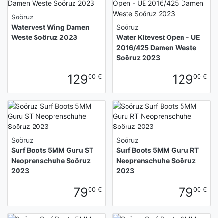
Soöruz
Watervest Wing Damen
Soöruz
Weste Soöruz 2023
Water Kitevest Open - UE
2016/425 Damen Weste
Soöruz 2023
129
129
00 €
00 €
Soöruz
Soöruz
Surf Boots 5MM Guru ST
Surf Boots 5MM Guru RT
Neoprenschuhe Soöruz
Neoprenschuhe Soöruz
2023
2023
79
79
00 €
00 €