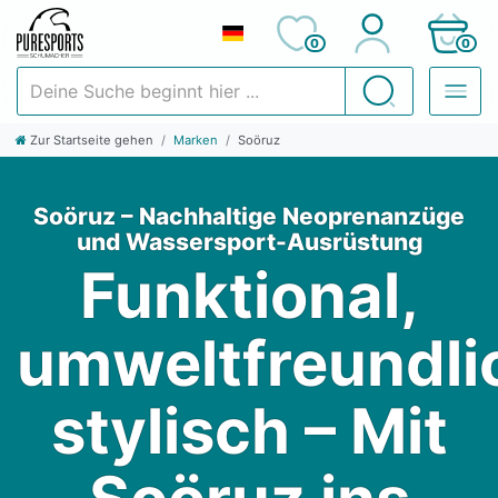
0
0
Deine Suche beginnt hier ...
Suchen
Zur Startseite gehen
Marken
Soöruz
Soöruz – Nachhaltige Neoprenanzüge
und Wassersport-Ausrüstung
Funktional,
umweltfreundli
stylisch – Mit