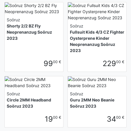
Soöruz
Shorty 2/2 BZ Fly
Soöruz
Neoprenanzug Soöruz
Fullsuit Kids 4/3 CZ Fighter
2023
Oysterprene Kinder
Neoprenanzug Soöruz
2023
99
229
00 €
00 €
Soöruz
Soöruz
Circle 2MM Headband
Guru 2MM Neo Beanie
Soöruz 2023
Soöruz 2023
19
34
00 €
00 €