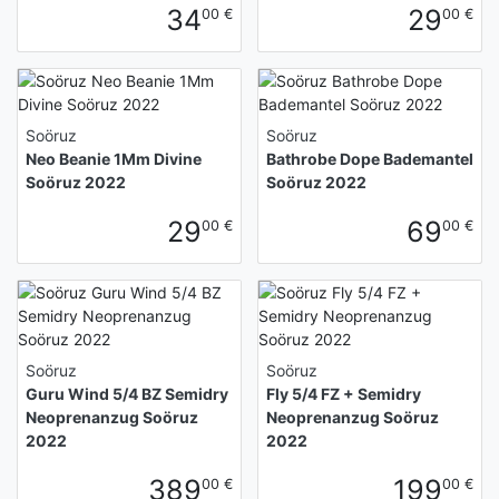
34
29
00 €
00 €
Soöruz
Soöruz
Neo Beanie 1Mm Divine
Bathrobe Dope Bademantel
Soöruz 2022
Soöruz 2022
29
69
00 €
00 €
Soöruz
Soöruz
Guru Wind 5/4 BZ Semidry
Fly 5/4 FZ + Semidry
Neoprenanzug Soöruz
Neoprenanzug Soöruz
2022
2022
389
199
00 €
00 €