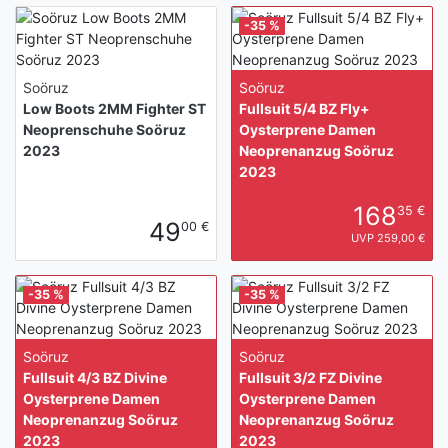
-35 %
Soöruz
Soöruz
Low Boots 2MM Fighter ST
Fullsuit 5/4 BZ Fly+
Neoprenschuhe Soöruz
Oysterprene Damen
2023
Neoprenanzug Soöruz
2023
168
35 €
49
00 €
UVP 259,00 €
-35 %
-35 %
Soöruz
Soöruz
Fullsuit 4/3 BZ Divine
Fullsuit 3/2 FZ Divine
Oysterprene Damen
Oysterprene Damen
Neoprenanzug Soöruz
Neoprenanzug Soöruz
2023
2023