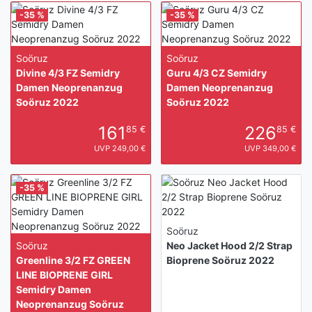
-35 %
-35 %
Soöruz
Soöruz
Divine 4/3 FZ Semidry
Guru 4/3 CZ Semidry
Damen Neoprenanzug
Damen Neoprenanzug
Soöruz 2022
Soöruz 2022
161
226
85 €
85 €
UVP 249,00 €
UVP 349,00 €
-35 %
Soöruz
Soöruz
Neo Jacket Hood 2/2 Strap
Greenline 3/2 FZ GREEN
Bioprene Soöruz 2022
LINE BIOPRENE GIRL
Semidry Damen
Neoprenanzug Soöruz