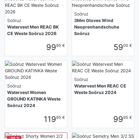
Soöruz
Soöruz
3Mm Gloves Wind
Watervest Men REAC BK
Neoprenhandschuhe
CE Weste Soöruz 2026
Soöruz
99
59
95 €
00 €
Soöruz
Soöruz
Watervest Men REAC CE
Watervest Women
Weste Soöruz 2024
GROUND KATINKA Weste
Soöruz 2024
119
99
95 €
95 €
-35 %