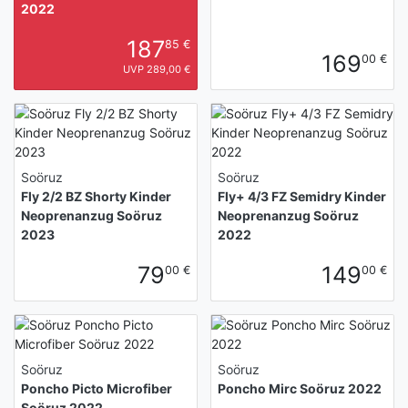
2022
187
85 €
169
00 €
UVP 289,00 €
Soöruz
Soöruz
Fly 2/2 BZ Shorty Kinder
Fly+ 4/3 FZ Semidry Kinder
Neoprenanzug Soöruz
Neoprenanzug Soöruz
2023
2022
79
149
00 €
00 €
Soöruz
Soöruz
Poncho Picto Microfiber
Poncho Mirc Soöruz 2022
Soöruz 2022