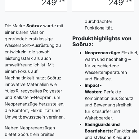
249
249
00 €
00 €
durchdachter
Die Marke
Soöruz
wurde mit
Funktionalität.
einer klaren Mission
Produkthighlights von
gegründet: erstklassige
Soöruz:
Wassersport-Ausrüstung zu
entwickeln, die sowohl
Neoprenanzüge:
Flexibel,
leistungsstark als auch
warm und nachhaltig –
umweltfreundlich ist. Mit
für verschiedene
einem Fokus auf
Wassertemperaturen
Nachhaltigkeit nutzt Soöruz
und Einsätze.
innovative Materialien wie
Impact-
Yulex®, recyceltes Polyester
Westen:
Perfekte
und Kalkstein-Neopren, um
Kombination aus Schutz
Neoprenanzüge herzustellen,
und Bewegungsfreiheit
die Komfort, Flexibilität und
für Kitesurfer und
Umweltbewusstsein vereinen.
Wakeboarder.
Rashguards und
Neben Neoprenanzügen
Boardshorts:
Funktionale
bietet Soöruz ein breites
und stylische Kleidung