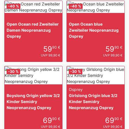
-40 %
-40 %
Open Ocean red Zweiteiler
Open Ocean blue
Damen Neoprenanzug
Zweiteiler Neoprenanzug
Osprey
Osprey
59
59
90 €
90 €
UVP 99,90 €
UVP 99,90 €
-30 %
-30 %
Osprey
Boyslong Origin yellow 3/2
Girlslong Origin blue 3/2
Kinder Semidry
Kinder Semidry
Neoprenanzug Osprey
Neoprenanzug Osprey
69
69
90 €
90 €
UVP 99,90 €
UVP 99,90 €