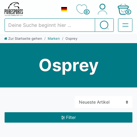
0
0
Deine Suche beginnt hier ...
Suchen
Zur Startseite gehen
Marken
Osprey
Osprey
Filter