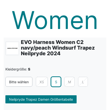
EVO Harness Women C2
navy/peach Windsurf Trapez
Neilpryde 2024
Kleidergröße:
S
Bitte wählen
XS
S
M
L
Neilpryde Trapez Damen Größentabelle