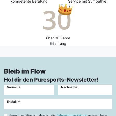
kompetente Beratung
Service mit Sympathie
über 30 Jahre
Erfahrung
Bleib im Flow
Hol dir den Puresports-Newsletter!
Vorname
Nachname
Newsletter
E-Mail **
Honig
Hiermit bestätige ich, dass ich die
Datenschutzerklärung
gelesen habe.