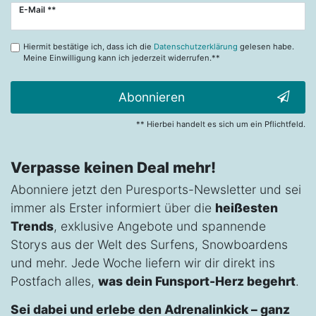
Newsletter
E-Mail **
Honig
Hiermit bestätige ich, dass ich die
Datenschutzerklärung
gelesen habe.
Meine Einwilligung kann ich jederzeit widerrufen.**
Abonnieren
** Hierbei handelt es sich um ein Pflichtfeld.
Verpasse keinen Deal mehr!
Abonniere jetzt den Puresports-Newsletter und sei
immer als Erster informiert über die
heißesten
Trends
, exklusive Angebote und spannende
Storys aus der Welt des Surfens, Snowboardens
und mehr. Jede Woche liefern wir dir direkt ins
Postfach alles,
was dein Funsport-Herz begehrt
.
Sei dabei und erlebe den Adrenalinkick – ganz