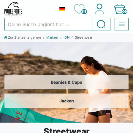
0
0
Deine Suche beginnt hier ...
Suchen
Zur Startseite gehen
Marken
ION
Streetwear
Beanies & Caps
Jacken
Streetwear