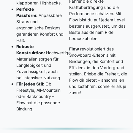
Fahrer die direkte
klappbaren Highbacks.
Kraftübertragung und die
Perfekte
Performance schätzen. Mit
Passform:
Anpassbare
Flow bist du auf jedem Level
Straps und
bestens ausgerüstet, um das
ergonomische Designs
Beste aus deinem Ride
garantieren Komfort und
herauszuholen.
Halt.
Robuste
Flow
revolutioniert das
Konstruktion:
Hochwertige
Snowboard-Erlebnis mit
Materialien sorgen für
Bindungen, die Komfort und
Langlebigkeit und
Effizienz in den Vordergrund
Zuverlässigkeit, auch
stellen. Erlebe die Freiheit, die
bei intensiver Nutzung.
Flow dir bietet – anschnallen
Für jeden Stil:
Ob
und losfahren, schneller als je
Freestyle, All-Mountain
zuvor!
oder Backcountry –
Flow hat die passende
Bindung.