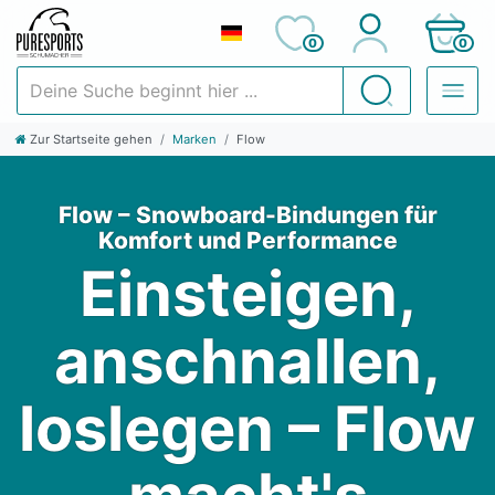
0
0
Deine Suche beginnt hier ...
Suchen
Zur Startseite gehen
Marken
Flow
Flow – Snowboard-Bindungen für
Komfort und Performance
Einsteigen,
anschnallen,
loslegen – Flow