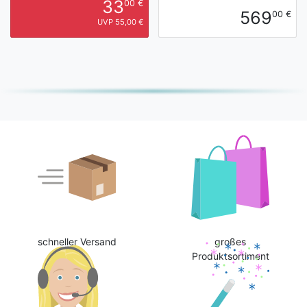
33
00 €
569
00 €
UVP 55,00 €
schneller Versand
großes
Produktsortiment