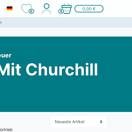
0,00 €
0
0
n
euer
Mit Churchill
ortrieb