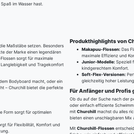
h Spaß im Wasser hast.
Produkthighlights von Ch
die Maßstäbe setzen. Besonders
Makapuu-Flossen:
Das Fl
te der Marke einen legendären
maximale Effizienz und Kon
l-Flossen sorgt für maximale
Junior-Modelle:
Speziell 
l Langlebigkeit und Tragekomfort
kindgerechtem Komfort.
Soft-Flex-Versionen:
Perf
gleichzeitig hoher Leistun
f dem Bodyboard macht, oder ein
t – Churchill bietet die perfekte
Für Anfänger und Profis 
Ob du auf der Suche nach der pe
oder einfach effiziente Schwimmh
mit
Churchill
machst du alles ric
e Form sorgt für optimalen
bieten einen unschlagbaren Mix 
t für Flexibilität, Komfort und
Mit
Churchill-Flossen
entscheid
zung.