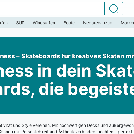
Suchen
rfen
SUP
Windsurfen
Boote
Neoprenanzug
Marke
ess – Skateboards für kreatives Skaten mit
ess in dein Skate
rds, die begeist
ativität und Style vereinen. Mit hochwertigen Decks und außergewöh
Können mit Persönlichkeit und Ästhetik verbinden möchten – perfekt 