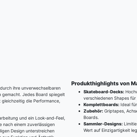
Produkthighlights von M
 durch ihre unverwechselbaren
Skateboard-Decks:
Hochwe
n gemacht. Jedes Board spiegelt
verschiedenen Shapes für 
t gleichzeitig die Performance,
Komplettboards:
Ideal für
Zubehör:
Griptapes, Achse
Boards.
arbeitung und ein Look-and-Feel,
Sammler-Designs:
Limitie
he nach einem zuverlässigen
Wert auf Einzigartigkeit le
lligen Design unterstreichen