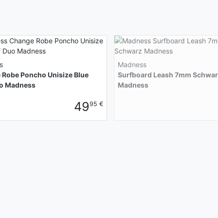
s
Madness
 Robe Poncho Unisize Blue
Surfboard Leash 7mm Schwar
uo Madness
Madness
49
95 €