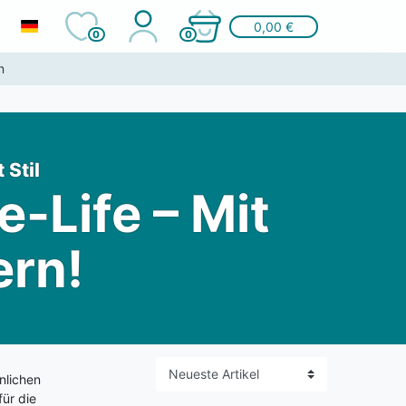
0,00 €
0
0
n
 Stil
-Life – Mit
ern!
nlichen
für die