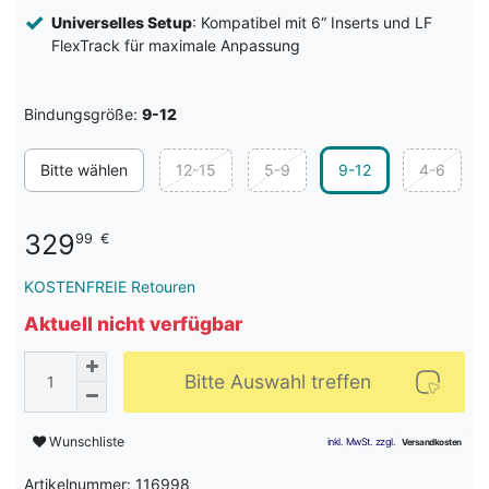
Universelles Setup
: Kompatibel mit 6“ Inserts und LF
FlexTrack für maximale Anpassung
Bindungsgröße:
9-12
Bitte wählen
12-15
5-9
9-12
4-6
329
99
€
KOSTENFREIE Retouren
Aktuell nicht verfügbar
Bitte Auswahl treffen
Wunschliste
Artikelnummer: 116998