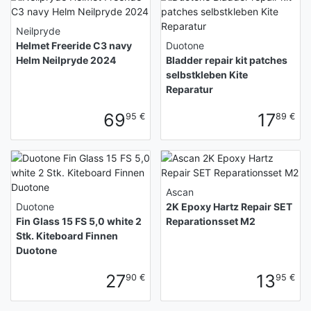
Neilpryde
Helmet Freeride C3 navy
Duotone
Helm Neilpryde 2024
Bladder repair kit patches
selbstkleben Kite
Reparatur
69
17
95 €
89 €
Ascan
Duotone
2K Epoxy Hartz Repair SET
Fin Glass 15 FS 5,0 white 2
Reparationsset M2
Stk. Kiteboard Finnen
Duotone
27
13
90 €
95 €