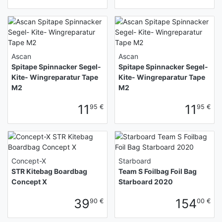
Ascan
Ascan
Spitape Spinnacker Segel-
Spitape Spinnacker Segel-
Kite- Wingreparatur Tape
Kite- Wingreparatur Tape
M2
M2
11
11
95 €
95 €
Concept-X
Starboard
STR Kitebag Boardbag
Team S Foilbag Foil Bag
Concept X
Starboard 2020
39
154
90 €
00 €