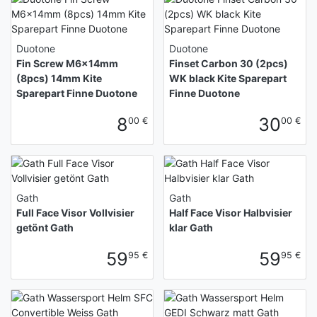
Duotone
Duotone
Fin Screw M6x14mm
Finset Carbon 30 (2pcs)
(8pcs) 14mm Kite
WK black Kite Sparepart
Sparepart Finne Duotone
Finne Duotone
8
30
00 €
00 €
Gath
Gath
Full Face Visor Vollvisier
Half Face Visor Halbvisier
getönt Gath
klar Gath
59
59
95 €
95 €