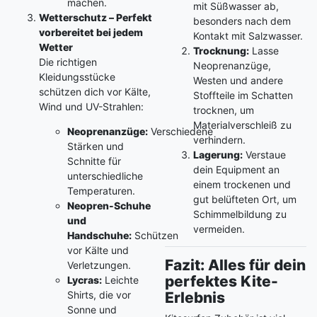
machen.
mit Süßwasser ab,
Wetterschutz – Perfekt
besonders nach dem
vorbereitet bei jedem
Kontakt mit Salzwasser.
Wetter
Trocknung:
Lasse
Die richtigen
Neoprenanzüge,
Kleidungsstücke
Westen und andere
schützen dich vor Kälte,
Stoffteile im Schatten
Wind und UV-Strahlen:
trocknen, um
Materialverschleiß zu
Neoprenanzüge:
Verschiedene
verhindern.
Stärken und
Lagerung:
Verstaue
Schnitte für
dein Equipment an
unterschiedliche
einem trockenen und
Temperaturen.
gut belüfteten Ort, um
Neopren-Schuhe
Schimmelbildung zu
und
vermeiden.
Handschuhe:
Schützen
vor Kälte und
Fazit: Alles für dein
Verletzungen.
perfektes Kite-
Lycras:
Leichte
Shirts, die vor
Erlebnis
Sonne und