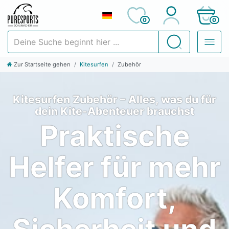
0
0
Deine Suche beginnt hier ...
Suchen
Zur Startseite gehen
Kitesurfen
Zubehör
Kitesurfen Zubehör – Alles, was du für
dein Kite-Abenteuer brauchst
Praktische
Helfer für mehr
Komfort,