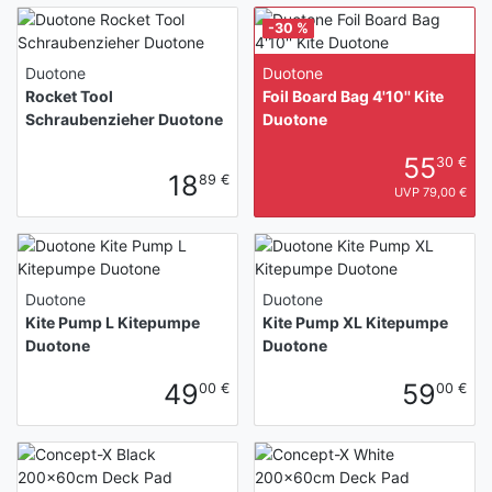
-30 %
Duotone
Duotone
Rocket Tool
Foil Board Bag 4'10'' Kite
Schraubenzieher Duotone
Duotone
55
30 €
18
89 €
UVP 79,00 €
Duotone
Duotone
Kite Pump L Kitepumpe
Kite Pump XL Kitepumpe
Duotone
Duotone
49
59
00 €
00 €