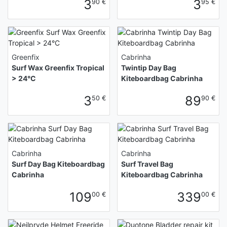
3
3
90 €
95 €
Greenfix
Cabrinha
Surf Wax Greenfix Tropical
Twintip Day Bag
> 24°C
Kiteboardbag Cabrinha
3
89
50 €
90 €
Cabrinha
Cabrinha
Surf Day Bag Kiteboardbag
Surf Travel Bag
Cabrinha
Kiteboardbag Cabrinha
109
339
00 €
00 €