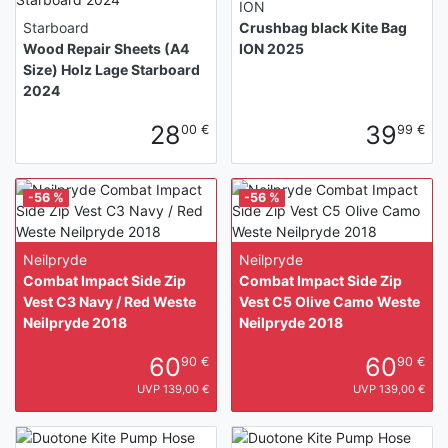
ION
Starboard
Crushbag black Kite Bag
Wood Repair Sheets (A4
ION 2025
Size) Holz Lage Starboard
2024
28
39
00 €
99 €
-56 %
-56 %
Neilpryde
Neilpryde
Combat Impact Side Zip
Combat Impact Side Zip
Vest C3 Navy / Red Weste
Vest C5 Olive Camo Weste
Neilpryde 2018
Neilpryde 2018
60
60
90 €
90 €
UVP 139,00 €
UVP 139,00 €