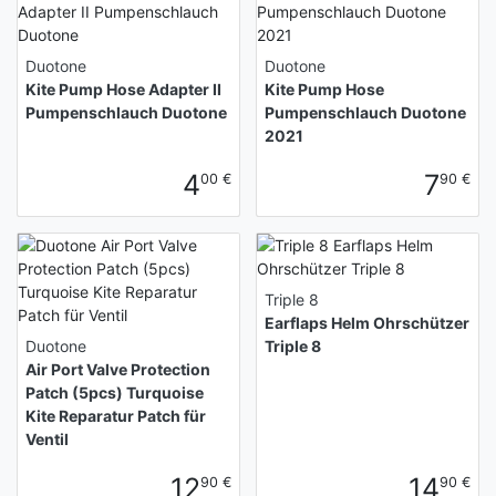
Duotone
Duotone
Kite Pump Hose Adapter II
Kite Pump Hose
Pumpenschlauch Duotone
Pumpenschlauch Duotone
2021
4
7
00 €
90 €
Triple 8
Earflaps Helm Ohrschützer
Duotone
Triple 8
Air Port Valve Protection
Patch (5pcs) Turquoise
Kite Reparatur Patch für
Ventil
12
14
90 €
90 €