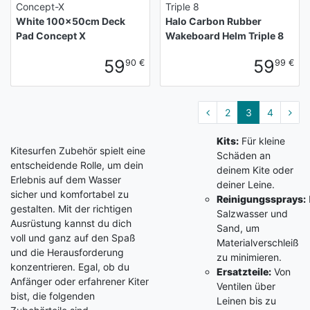
Concept-X
Triple 8
White 100x50cm Deck
Halo Carbon Rubber
Pad Concept X
Wakeboard Helm Triple 8
59
59
90 €
99 €
2
3
4
Kits:
Für kleine
Kitesurfen Zubehör spielt eine
Schäden an
entscheidende Rolle, um dein
deinem Kite oder
Erlebnis auf dem Wasser
deiner Leine.
sicher und komfortabel zu
Reinigungssprays:
gestalten. Mit der richtigen
Salzwasser und
Ausrüstung kannst du dich
Sand, um
voll und ganz auf den Spaß
Materialverschleiß
und die Herausforderung
zu minimieren.
konzentrieren. Egal, ob du
Ersatzteile:
Von
Anfänger oder erfahrener Kiter
Ventilen über
bist, die folgenden
Leinen bis zu