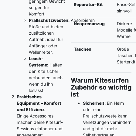
geringem Gewicht
Reparatur-Kit
Basis-Set
sorgen für
sinnvoll
Komfort.
Prallschutzwesten:
Absorbieren
Neoprenanzug
Dickere
Stöße und bieten
Modelle f
zusätzlichen
Wärme
Auftrieb, ideal für
Anfänger oder
Taschen
Große
Wellenreiter.
Taschen 
Leash-
Starterkit
Systeme:
Halten
den Kite sicher
verbunden, auch
Warum Kitesurfen
wenn du ihn
Zubehör so wichtig
loslässt.
ist
Praktisches
Equipment – Komfort
Sicherheit:
Ein Helm
und Effizienz
oder eine
Einige Accessoires
Prallschutzweste kann
machen deine Kitesurf-
Verletzungen verhindern
Sessions einfacher und
und gibt dir mehr
angenehmer:
Selbstvertrauen.