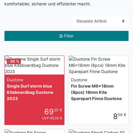
komfortabler, sicherer und effizienter macht.
Filter
-30 %
Duotone
Duotone
Single Surf storm blue
Fin Screw M6x18mm
Kiteboardbag Duotone
(8pcs) 18mm Kite
2023
Sparepart Finne Duotone
69
30 €
8
00 €
UVP 99,00 €