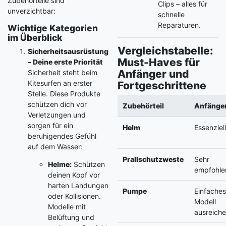
Zubehörteile sind
Clips – alles für
unverzichtbar:
schnelle
Reparaturen.
Wichtige Kategorien
im Überblick
Vergleichstabelle:
Sicherheitsausrüstung
Must-Haves für
– Deine erste Priorität
Anfänger und
Sicherheit steht beim
Kitesurfen an erster
Fortgeschrittene
Stelle. Diese Produkte
schützen dich vor
Zubehörteil
Anfänge
Verletzungen und
sorgen für ein
Helm
Essenziel
beruhigendes Gefühl
auf dem Wasser:
Prallschutzweste
Sehr
Helme:
Schützen
empfohle
deinen Kopf vor
harten Landungen
Pumpe
Einfache
oder Kollisionen.
Modell
Modelle mit
ausreich
Belüftung und