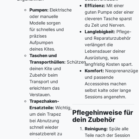
Effizienz:
Mit einer
Pumpen:
Elektrische
guten Pumpe oder einer
oder manuelle
cleveren Tasche sparst
Modelle sorgen
du Zeit und Nerven.
für schnelles und
Langlebigkeit:
Pflege-
präzises
und Reparaturzubehör
Aufpumpen
verlängert die
deines Kites.
Lebensdauer deiner
Taschen und
Ausrüstung, was
Transporthüllen:
Schützen
langfristig Kosten spart.
deinen Kite und
Komfort:
Neoprenanzüge
Zubehör beim
und passende
Transport und
Accessoires machen
erleichtern das
selbst kalte oder lange
Verstauen.
Sessions angenehm.
Trapezhaken-
Ersatzteile:
Wichtig,
Pflegehinweise für
um dein Trapez
dein Zubehör
bei Abnutzung
schnell wieder
Reinigung:
Spüle alle
einsatzbereit zu
Teile nach der Session