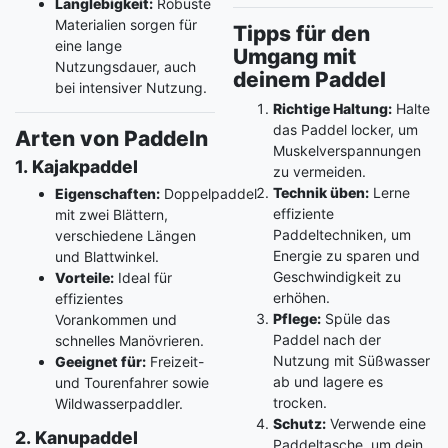
Langlebigkeit:
Robuste
Materialien sorgen für
Tipps für den
eine lange
Umgang mit
Nutzungsdauer, auch
deinem Paddel
bei intensiver Nutzung.
Richtige Haltung:
Halte
das Paddel locker, um
Arten von Paddeln
Muskelverspannungen
1. Kajakpaddel
zu vermeiden.
Technik üben:
Lerne
Eigenschaften:
Doppelpaddel
effiziente
mit zwei Blättern,
Paddeltechniken, um
verschiedene Längen
Energie zu sparen und
und Blattwinkel.
Geschwindigkeit zu
Vorteile:
Ideal für
erhöhen.
effizientes
Pflege:
Spüle das
Vorankommen und
Paddel nach der
schnelles Manövrieren.
Nutzung mit Süßwasser
Geeignet für:
Freizeit-
ab und lagere es
und Tourenfahrer sowie
trocken.
Wildwasserpaddler.
Schutz:
Verwende eine
2. Kanupaddel
Paddeltasche, um dein