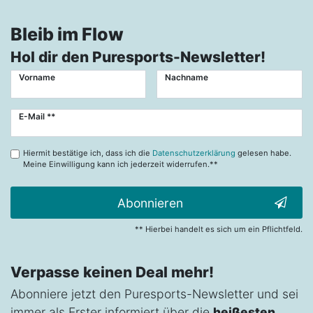
Bleib im Flow
Hol dir den Puresports-Newsletter!
Vorname
Nachname
Newsletter
E-Mail **
Honig
Hiermit bestätige ich, dass ich die
Datenschutzerklärung
gelesen habe.
Meine Einwilligung kann ich jederzeit widerrufen.**
Abonnieren
** Hierbei handelt es sich um ein Pflichtfeld.
Verpasse keinen Deal mehr!
Abonniere jetzt den Puresports-Newsletter und sei
immer als Erster informiert über die
heißesten