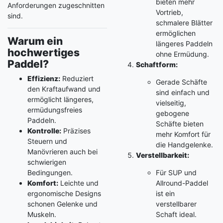
bieten mehr
Anforderungen zugeschnitten
Vortrieb,
sind.
schmalere Blätter
ermöglichen
Warum ein
längeres Paddeln
hochwertiges
ohne Ermüdung.
Paddel?
Schaftform:
Effizienz:
Reduziert
Gerade Schäfte
den Kraftaufwand und
sind einfach und
ermöglicht längeres,
vielseitig,
ermüdungsfreies
gebogene
Paddeln.
Schäfte bieten
Kontrolle:
Präzises
mehr Komfort für
Steuern und
die Handgelenke.
Manövrieren auch bei
Verstellbarkeit:
schwierigen
Bedingungen.
Für SUP und
Komfort:
Leichte und
Allround-Paddel
ergonomische Designs
ist ein
schonen Gelenke und
verstellbarer
Muskeln.
Schaft ideal.