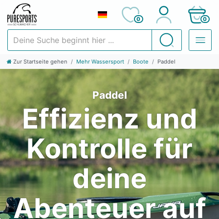
0
0
Deine Suche beginnt hier ...
Suchen
Zur Startseite gehen
Mehr Wassersport
Boote
Paddel
Paddel
Effizienz und
Kontrolle für
deine
Abenteuer auf