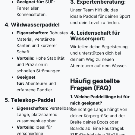
3. Expertenberatung:
Geeignet für:
SUP-
Fahrer aller
Unser Team hilft dir, das
Könnensstufen.
ideale Paddel für deinen Sport
und dein Level zu finden.
4. Wildwasserpaddel
4. Leidenschaft für
Eigenschaften:
Robustes
Wassersport:
Material, verstärkte
Kanten und kürzerer
Wir teilen deine Begeisterung
Schaft.
und unterstützen dich bei
Vorteile:
Hohe Stabilität
deinem Weg zu neuen
und Präzision in
Abenteuern auf dem Wasser.
schnellen Strömungen.
Geeignet
Häufig gestellte
für:
Abenteurer und
Fragen (FAQ)
erfahrene Paddler.
1. Welche Paddellänge ist für
5. Teleskop-Paddel
mich geeignet?
Eigenschaften:
Verstellbare
Die richtige Länge hängt von
Länge, platzsparend
deiner Körpergröße und der
zusammenklappbar.
Breite deines Boots oder
Vorteile:
Ideal für
Boards ab. Eine Faustregel:
verschiedene
SUP-Paddel etwa 15–25 cm