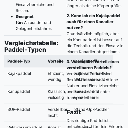
Einsatzbereiche und
länger als deine Körpergröße.
Reisen.
2. Kann ich ein Kajakpaddel
Geeignet
auch für einen Kanadier
für:
Allrounder und
nutzen?
Gelegenheitsfahrer.
Grundsätzlich möglich, aber
ein Kanupaddel ist besser auf
Vergleichstabelle:
die Technik und den Einsatz in
Paddel-Typen
einem Kanadier abgestimmt.
Paddel-Typ
Vorteile
Geeignet für
3. Was ist der Vorteil eines
verstellbaren Paddels?
Kajakpaddel
Effizient,
Kajakfahrer und
Verstellbare Paddel sind
wendig
Wildwasserpaddler
flexibel für unterschiedliche
Nutzer und Einsatzbereiche
Kanupaddel
Klassisch,
Kanadier und
und lassen sich leichter
vielseitig
Freizeitfahrer
transportieren.
SUP-Paddel
Verstellbar,
Stand-Up-Paddler
Fazit
leicht
Das richtige Paddel ist
entscheidend für dein Erlebnis
Wildwasserpaddel
Robust,
Erfahrene