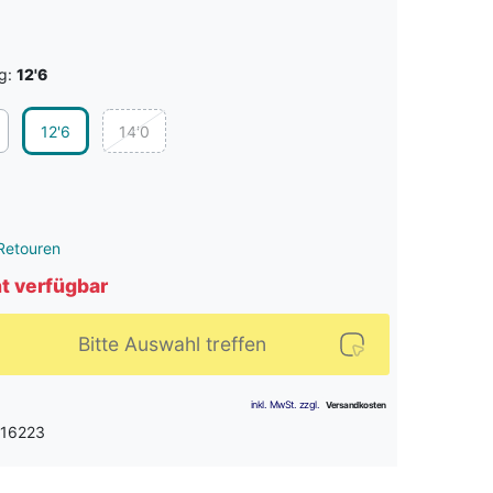
g:
12'6
12'6
14'0
Retouren
ht verfügbar
Bitte Auswahl treffen
 16223