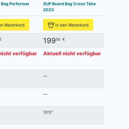
 Bag Performer
SUP Board Bag Cross Tahe
3
2023
en Warenkorb
In den Warenkorb
199
€
00
€
nicht verfügbar
Aktuell nicht verfügbar
—
—
10'0''