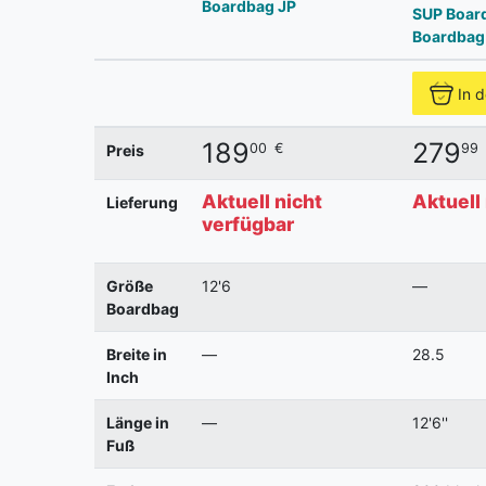
Boardbag JP
SUP Boar
Boardbag
In 
189
279
00
€
99
Preis
Aktuell nicht
Aktuell
Lieferung
verfügbar
Größe
12'6
—
Boardbag
Breite in
—
28.5
Inch
Länge in
—
12'6''
Fuß