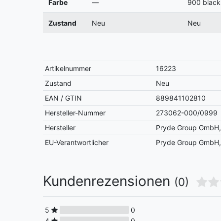
Farbe
—
900 black
Zustand
Neu
Neu
Artikelnummer
16223
Zustand
Neu
EAN / GTIN
889841102810
Hersteller-Nummer
273062-000/0999
Hersteller
Pryde Group GmbH, 
EU-Verantwortlicher
Pryde Group GmbH, 
Kundenrezensionen
(0)
5
0
4
0