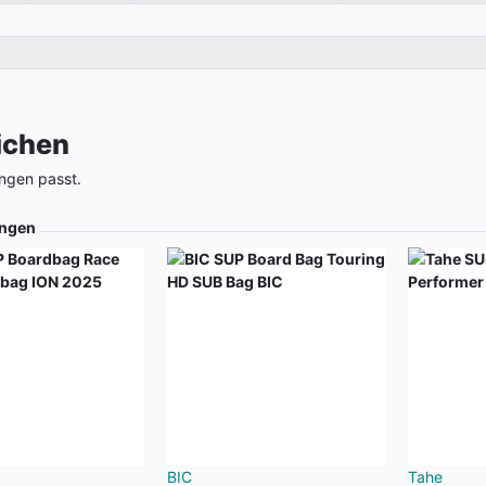
eichen
ngen passt.
ngen
BIC
Tahe