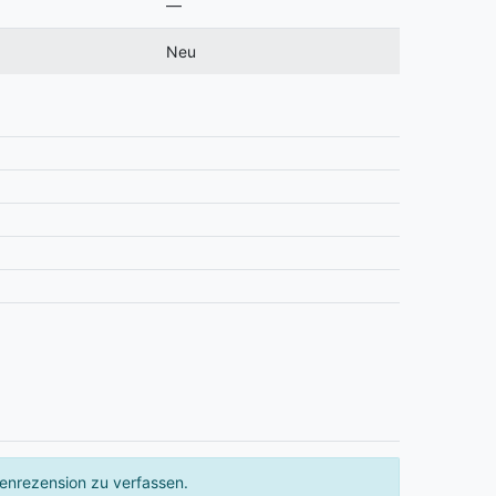
—
Neu
enrezension zu verfassen.