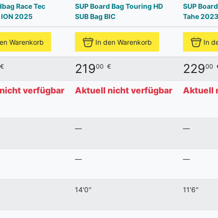
dbag Race Tec
SUP Board Bag Touring HD
SUP Board
 ION 2025
SUB Bag BIC
Tahe 202
den Warenkorb
In den Warenkorb
In d
219
229
€
00
€
00
 nicht verfügbar
Aktuell nicht verfügbar
Aktuell 
—
—
—
—
14'0''
11'6''