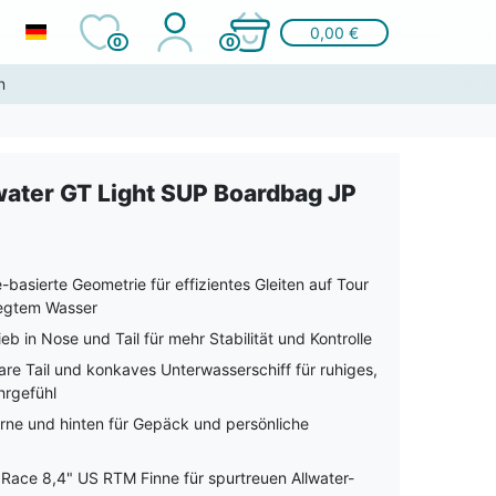
0,00 €
0
0
n
water GT Light SUP Boardbag JP
basierte Geometrie für effizientes Gleiten auf Tour
egtem Wasser
eb in Nose und Tail für mehr Stabilität und Kontrolle
are Tail und konkaves Unterwasserschiff für ruhiges,
hrgefühl
ne und hinten für Gepäck und persönliche
Race 8,4" US RTM Finne für spurtreuen Allwater-