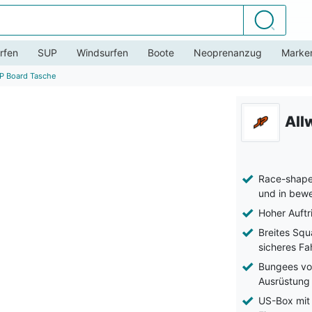
Suchen
rfen
SUP
Windsurfen
Boote
Neoprenanzug
Marke
P Board Tasche
All
Race-shape-
und in bew
Hoher Auftri
Breites Squ
sicheres Fa
Bungees vor
Ausrüstung
US-Box mit 