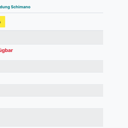
ndung Schimano
b
fügbar