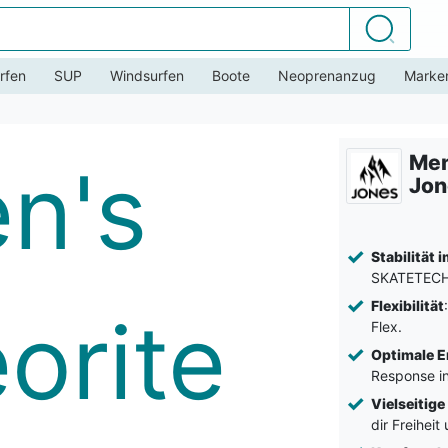
Suchen
rfen
SUP
Windsurfen
Boote
Neoprenanzug
Marke
Men
Jon
Stabilität 
SKATETECH
Flexibilität
Flex.
Optimale E
Response in
Vielseitige
dir Freiheit