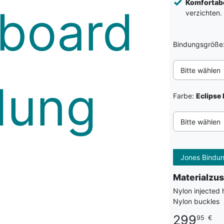
Komfortabe
verzichten.
Bindungsgröße
Bitte wählen
Farbe:
Eclipse 
Bitte wählen
Jones Bindun
Materialz
Nylon injected 
Nylon buckles
299
95
€