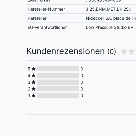
Hersteller-Nummer
J.25.BNM.MET.BK.2S.1
Hersteller
Nidecker SA, place de l’I
EU-Verantwortlicher
Low Pressure Studio BV
Kundenrezensionen
(0)
5
0
4
0
3
0
2
0
1
0