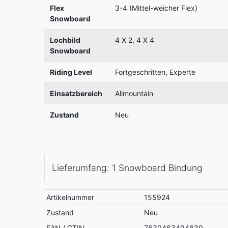
Flex
3-4 (Mittel-weicher Flex)
Snowboard
Lochbild
4 X 2, 4 X 4
Snowboard
Riding Level
Fortgeschritten, Experte
Einsatzbereich
Allmountain
Zustand
Neu
Lieferumfang: 1 Snowboard Bindung
Artikelnummer
155924
Zustand
Neu
EAN / GTIN
7630463494639