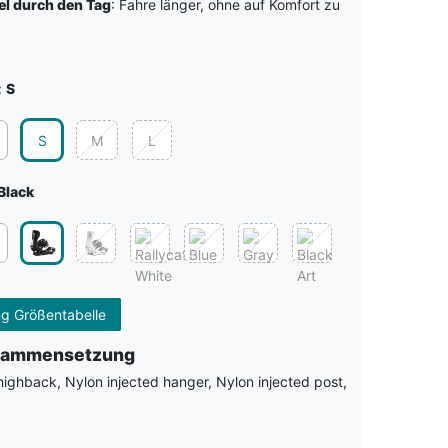
l durch den Tag
: Fahre länger, ohne auf Komfort zu
:
S
S
M
L
Black
g Größentabelle
usammensetzung
highback, Nylon injected hanger, Nylon injected post,