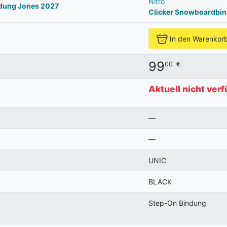
Nitro
ndung Jones 2027
Clicker Snowboardbi
In den Warenkor
99
00
€
Aktuell nicht ver
—
—
UNIC
BLACK
Step-On Bindung