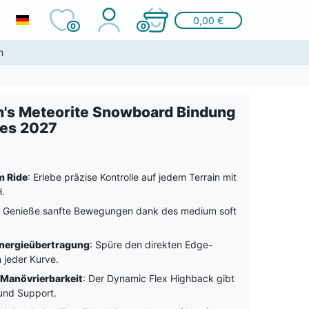
0,00 €
0
0
n
's Meteorite Snowboard Bindung
es 2027
im Ride
: Erlebe präzise Kontrolle auf jedem Terrain mit
.
: Genieße sanfte Bewegungen dank des medium soft
nergieübertragung
: Spüre den direkten Edge-
 jeder Kurve.
 Manövrierbarkeit
: Der Dynamic Flex Highback gibt
 und Support.