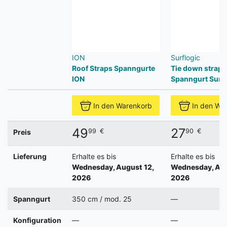
ION
Surflogic
Roof Straps Spanngurte
Tie down straps
ION
Spanngurt Surfl
In den Warenkorb
In den Wa
49
27
99
€
90
€
Preis
Lieferung
Erhalte es bis
Erhalte es bis
Wednesday, August 12,
Wednesday, Aug
2026
2026
Spanngurt
350 cm / mod. 25
—
Konfiguration
—
—