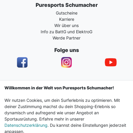
Puresports Schumacher
Gutscheine
Karriere
Wir über uns
Info zu BattG und ElektroG
Werde Partner
Folge uns
Impressum
Daten­schutz­erklärung
AGB
Willkommen in der Welt von Puresports Schumacher!
Wir nutzen Cookies, um dein Surferlebnis zu optimieren. Mit
Barrierefreiheitserklärung
Widerrufs­recht
deiner Zustimmung machst du dein Shopping-Erlebnis so
dynamisch und aufregend wie unser Angebot an
Sportausrüstung. Erfahre mehr in unserer
Kontakt
Vertrag widerrufen
Datenschutzerklärung
. Du kannst deine Einstellungen jederzeit
anpassen.