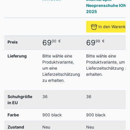
Neoprenschuhe ION
2025
In den Warenkor
69
69
00
€
99
€
Preis
Lieferung
Bitte wähle eine
Bitte wähle eine
Produktvariante,
Produktvariante, um ei
um eine
Lieferzeitschätzung zu
Lieferzeitschätzung
erhalten.
zu erhalten.
Schuhgröße
36
36
in EU
Farbe
900 black
900 black
Zustand
Neu
Neu