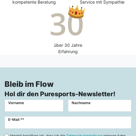
kompetente Beratung
Service mit Sympathie
über 30 Jahre
Erfahrung
Bleib im Flow
Hol dir den Puresports-Newsletter!
Vorname
Nachname
Newsletter
E-Mail **
Honig
Hiermit bestätige ich, dass ich die
Datenschutzerklärung
gelesen habe.