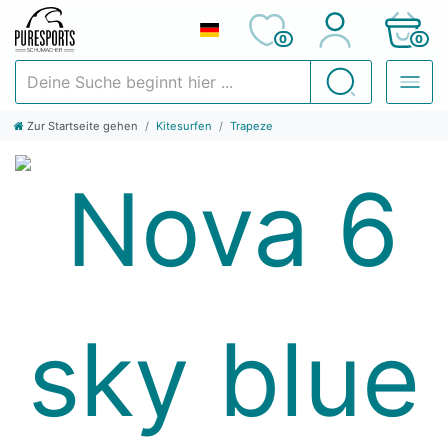
0
0
Deine Suche beginnt hier ...
Suchen
Zur Startseite gehen
Kitesurfen
Trapeze