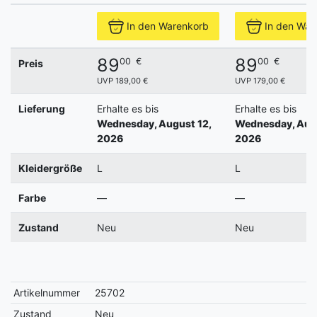
In den Warenkorb
In den War
89
89
00
€
00
€
Preis
UVP 189,00 €
UVP 179,00 €
Lieferung
Erhalte es bis
Erhalte es bis
Wednesday, August 12,
Wednesday, Augu
2026
2026
Kleidergröße
L
L
Farbe
—
—
Zustand
Neu
Neu
Artikelnummer
25702
Zustand
Neu