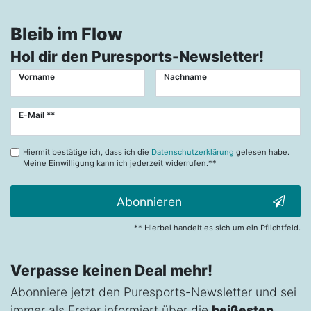
Bleib im Flow
Hol dir den Puresports-Newsletter!
Vorname
Nachname
Newsletter
E-Mail **
Honig
Hiermit bestätige ich, dass ich die
Datenschutzerklärung
gelesen habe.
Meine Einwilligung kann ich jederzeit widerrufen.**
Abonnieren
** Hierbei handelt es sich um ein Pflichtfeld.
Verpasse keinen Deal mehr!
Abonniere jetzt den Puresports-Newsletter und sei
immer als Erster informiert über die
heißesten