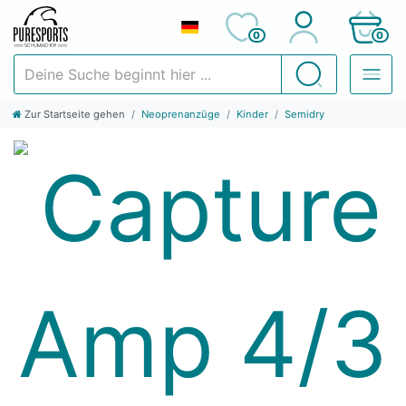
0
0
Deine Suche beginnt hier ...
Suchen
Zur Startseite gehen
Neoprenanzüge
Kinder
Semidry