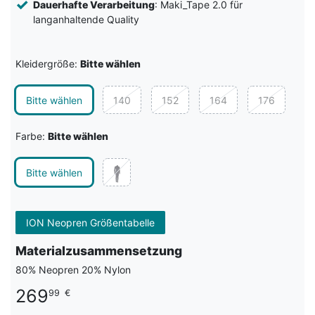
Dauerhafte Verarbeitung
: Maki_Tape 2.0 für
langanhaltende Quality
Kleidergröße:
Bitte wählen
Bitte wählen
140
152
164
176
Farbe:
Bitte wählen
Bitte wählen
ION Neopren Größentabelle
Materialzusammensetzung
80% Neopren 20% Nylon
269
99
€