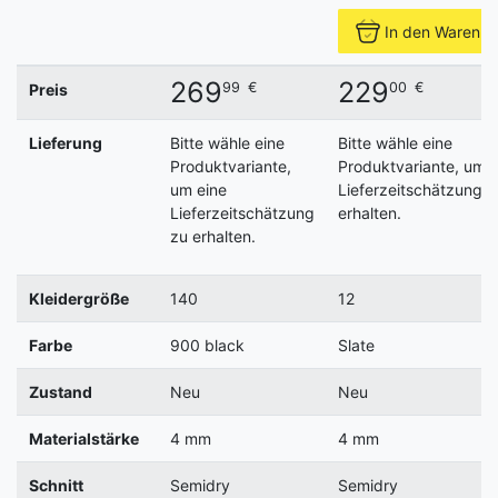
In den Warenko
269
229
99
€
00
€
Preis
Lieferung
Bitte wähle eine
Bitte wähle eine
Produktvariante,
Produktvariante, um e
um eine
Lieferzeitschätzung z
Lieferzeitschätzung
erhalten.
zu erhalten.
Kleidergröße
140
12
Farbe
900 black
Slate
Zustand
Neu
Neu
Materialstärke
4 mm
4 mm
Schnitt
Semidry
Semidry