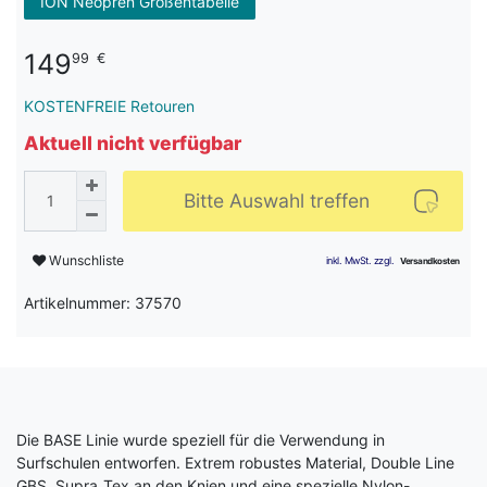
ION Neopren Größentabelle
149
99
€
KOSTENFREIE Retouren
Aktuell nicht verfügbar
Bitte Auswahl treffen
Wunschliste
Artikelnummer: 37570
Die BASE Linie wurde speziell für die Verwendung in
Surfschulen entworfen. Extrem robustes Material, Double Line
GBS, Supra_Tex an den Knien und eine spezielle Nylon-