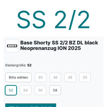
Base Shorty SS 2/2 BZ DL black
Neoprenanzug ION 2025
Kleidergröße:
52
Bitte wählen
60
46
48
50
52
54
56
58