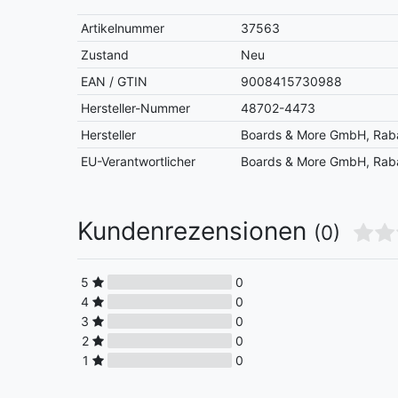
Artikelnummer
37563
Zustand
Neu
EAN / GTIN
9008415730988
Hersteller-Nummer
48702-4473
Hersteller
Boards & More GmbH, Raba
EU-Verantwortlicher
Boards & More GmbH, Raba
Kundenrezensionen
(0)
5
0
4
0
3
0
2
0
1
0