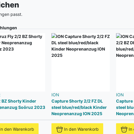
eichen
ngen passt.
hlungen
z
ION
ION
2 BZ Shorty Kinder
Capture Shorty 2/2 FZ DL
Capture 
enanzug Soöruz 2023
steel blue/red/black Kinder
steel bl
Neoprenanzug ION 2025
Neopren
In den Warenkorb
In den Warenkorb
In