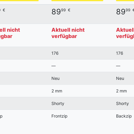
89
89
0
€
99
€
99
ll nicht
Aktuell nicht
Aktuell
ügbar
verfügbar
verfüg
176
176
—
—
Neu
Neu
2 mm
2 mm
Shorty
Shorty
ip
Frontzip
Backzip