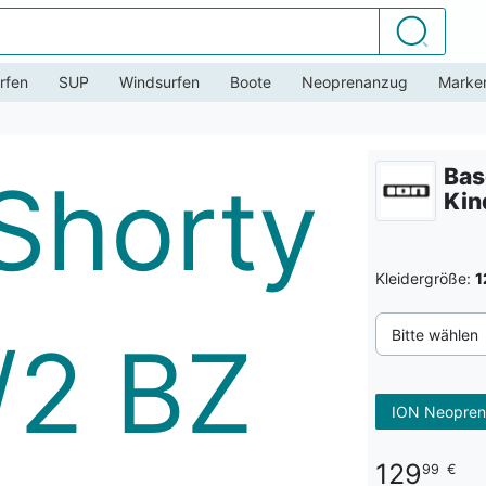
Suchen
rfen
SUP
Windsurfen
Boote
Neoprenanzug
Marke
Bas
Kin
Kleidergröße:
1
Bitte wählen
ION Neopren
129
99
€