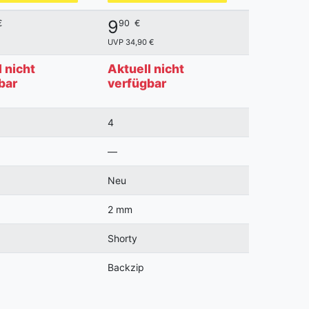
9
€
90
€
UVP 34,90 €
 nicht
Aktuell nicht
bar
verfügbar
4
—
Neu
2 mm
Shorty
Backzip