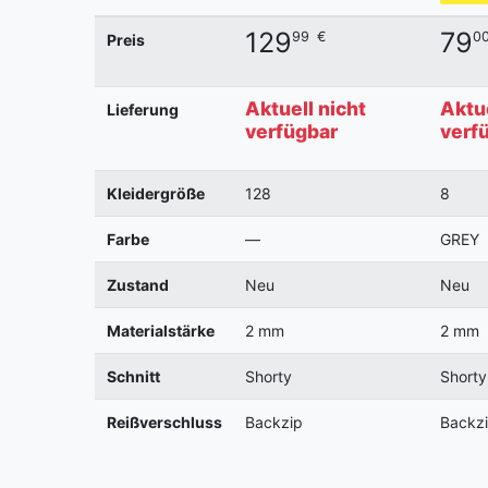
129
79
99
€
0
Preis
Aktuell nicht
Aktue
Lieferung
verfügbar
verf
Kleidergröße
128
8
Farbe
—
GREY
Zustand
Neu
Neu
Materialstärke
2 mm
2 mm
Schnitt
Shorty
Shorty
Reißverschluss
Backzip
Backz