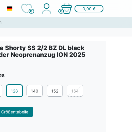
0,00 €
0
0
n
e Shorty SS 2/2 BZ DL black
der Neoprenanzug ION 2025
28
128
140
152
164
 Größentabelle