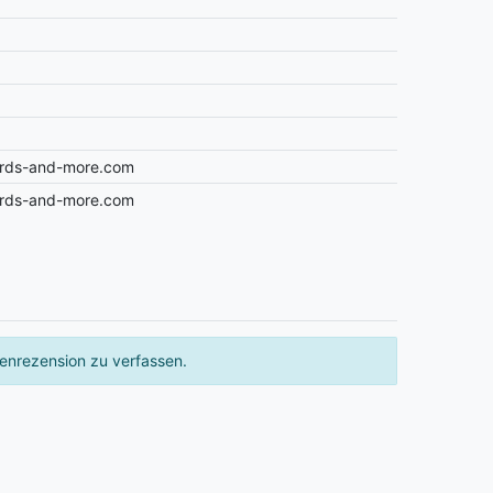
ards-and-more.com
ards-and-more.com
enrezension zu verfassen.