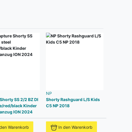
NP
Shorty SS 2/2 BZ Dl
Shorty Rashguard L/S Kids
ue/red/black Kinder
C5 NP 2018
anzug ION 2024
 den Warenkorb
In den Warenkorb