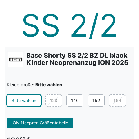
Base Shorty SS 2/2 BZ DL black
Kinder Neoprenanzug ION 2025
Kleidergröße:
Bitte wählen
Bitte wählen
128
140
152
164
ION Neopren Größentabelle
99
€