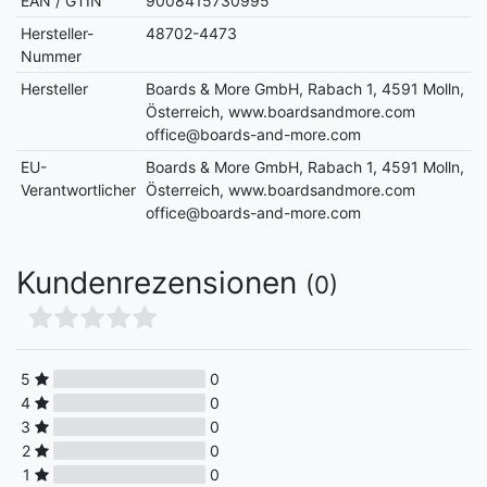
EAN / GTIN
9008415730995
Hersteller-
48702-4473
Nummer
Hersteller
Boards & More GmbH, Rabach 1, 4591 Molln,
Österreich, www.boardsandmore.com
office@boards-and-more.com
EU-
Boards & More GmbH, Rabach 1, 4591 Molln,
Verantwortlicher
Österreich, www.boardsandmore.com
office@boards-and-more.com
Kundenrezensionen
(0)
5
0
4
0
3
0
2
0
1
0