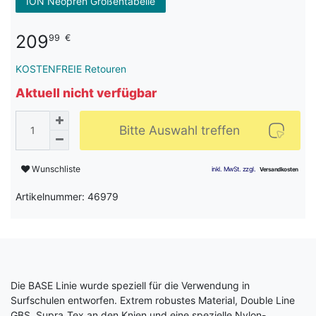
ION Neopren Größentabelle
209
99
€
KOSTENFREIE Retouren
Aktuell nicht verfügbar
Bitte Auswahl treffen
Wunschliste
Artikelnummer: 46979
Die BASE Linie wurde speziell für die Verwendung in
Surfschulen entworfen. Extrem robustes Material, Double Line
GBS, Supra_Tex an den Knien und eine spezielle Nylon-