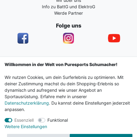
Wir über uns
Info zu BattG und ElektroG
Werde Partner
Folge uns
Impressum
Daten­schutz­erklärung
AGB
Willkommen in der Welt von Puresports Schumacher!
Wir nutzen Cookies, um dein Surferlebnis zu optimieren. Mit
Barrierefreiheitserklärung
Widerrufs­recht
deiner Zustimmung machst du dein Shopping-Erlebnis so
dynamisch und aufregend wie unser Angebot an
Sportausrüstung. Erfahre mehr in unserer
Kontakt
Vertrag widerrufen
Datenschutzerklärung
. Du kannst deine Einstellungen jederzeit
anpassen.
Essenziell
Funktional
© 2024 Surf & Sportshop Schumacher. Alle Rechte
Weitere Einstellungen
vorbehalten.