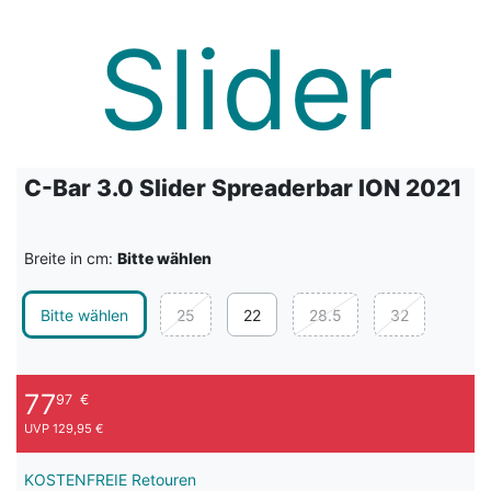
C-Bar 3.0 Slider Spreaderbar ION 2021
Breite in cm:
Bitte wählen
Bitte wählen
25
22
28.5
32
77
97
€
UVP 129,95 €
KOSTENFREIE Retouren