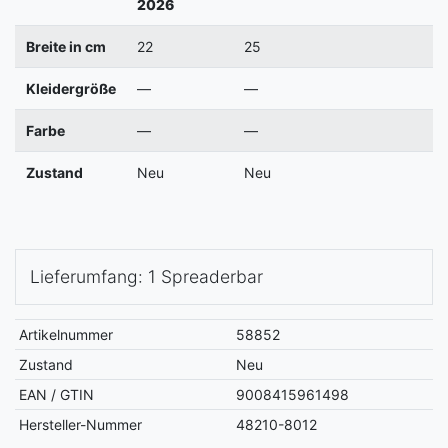
2026
Breite in cm
22
25
2
Kleidergröße
—
—
Farbe
—
—
Zustand
Neu
Neu
N
Lieferumfang: 1 Spreaderbar
Artikelnummer
58852
Zustand
Neu
EAN / GTIN
9008415961498
Hersteller-Nummer
48210-8012