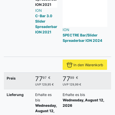
ION
C-Bar 3.0
Slider
Spreaderbar
ION
I
ION 2021
SPECTRE Bar/Slider
S
Spreaderbar ION 2024
H
2
In den Warenkorb
77
77
97
€
99
€
Preis
UVP 129,95 €
UVP 129,99 €
U
Lieferung
Erhalte es
Erhalte es bis
E
bis
Wednesday, August 12,
W
Wednesday,
2026
2
August 12,