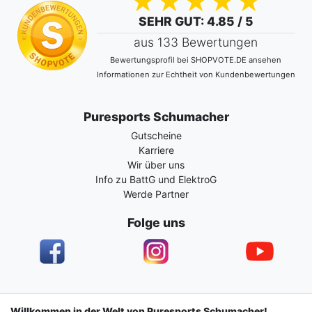
SEHR GUT
: 4.85 / 5
aus 133 Bewertungen
Bewertungsprofil bei SHOPVOTE.DE ansehen
Informationen zur Echtheit von Kundenbewertungen
Puresports Schumacher
Gutscheine
Karriere
Wir über uns
Info zu BattG und ElektroG
Werde Partner
Folge uns
Impressum
Daten­schutz­erklärung
AGB
Willkommen in der Welt von Puresports Schumacher!