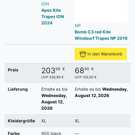
ION
Apex Kite
Trapez ION
2024
NP
Bomb C3 red Kite
Windsurf Trapez NP 2016
In den Warenkorb
203
68
99
€
90
€
Preis
UVP 339,99 €
UVP 159,90 €
Lieferung
Erhalte es bis
Erhalte es bis
Wednesday,
Wednesday,
August 12, 2026
August 12,
2026
Kleidergröße
XL
XL
Farbe
900 black
—