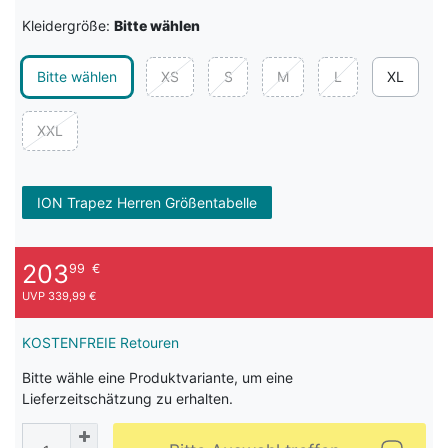
Kleidergröße:
Bitte wählen
Bitte wählen
XS
S
M
L
XL
XXL
ION Trapez Herren Größentabelle
203
99
€
UVP 339,99 €
KOSTENFREIE Retouren
Bitte wähle eine Produktvariante, um eine
Lieferzeitschätzung zu erhalten.