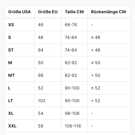
Größe USA
Größe EU
Taille CM
Rückenlänge CM
XS
46
66-76
-
S
48
74-84
≤ 48
ST
94
74-84
> 48
M
50
82-92
≤ 50
MT
98
82-92
> 50
L
52
90-100
≤ 52
LT
102
90-100
> 52
XL
54
98-108
-
XXL
56
106-116
-