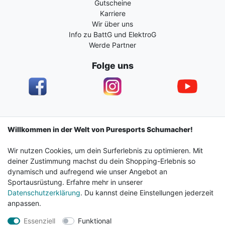
Gutscheine
Karriere
Wir über uns
Info zu BattG und ElektroG
Werde Partner
Folge uns
Impressum
Daten­schutz­erklärung
AGB
Willkommen in der Welt von Puresports Schumacher!
Wir nutzen Cookies, um dein Surferlebnis zu optimieren. Mit
Barrierefreiheitserklärung
Widerrufs­recht
deiner Zustimmung machst du dein Shopping-Erlebnis so
dynamisch und aufregend wie unser Angebot an
Sportausrüstung. Erfahre mehr in unserer
Kontakt
Vertrag widerrufen
Datenschutzerklärung
. Du kannst deine Einstellungen jederzeit
anpassen.
Essenziell
Funktional