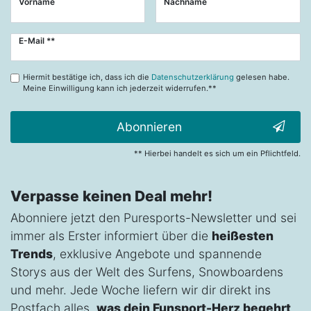
Vorname
Nachname
Newsletter
E-Mail **
Honig
Hiermit bestätige ich, dass ich die
Datenschutzerklärung
gelesen habe.
Meine Einwilligung kann ich jederzeit widerrufen.**
Abonnieren
** Hierbei handelt es sich um ein Pflichtfeld.
Verpasse keinen Deal mehr!
Abonniere jetzt den Puresports-Newsletter und sei
immer als Erster informiert über die
heißesten
Trends
, exklusive Angebote und spannende
Storys aus der Welt des Surfens, Snowboardens
und mehr. Jede Woche liefern wir dir direkt ins
Postfach alles,
was dein Funsport-Herz begehrt
.