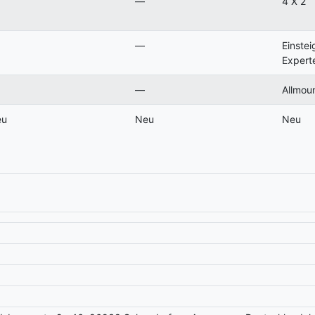
—
4 X 2
—
Einstei
Expert
—
Allmoun
eu
Neu
Neu