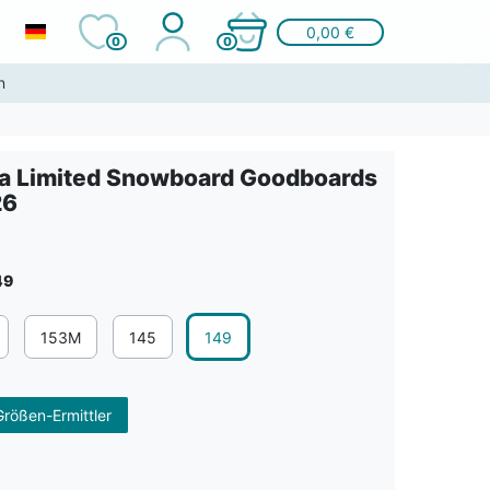
0,00 €
0
0
n
ia Limited Snowboard Goodboards
26
49
153M
145
149
rößen-Ermittler