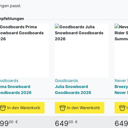
ngen passt.
pfehlungen
odboards
Goodboards
Never
ima Snowboard
Julia Snowboard
Breezy
odboards 2026
Goodboards 2026
Never
In den Warenkorb
In den Warenkorb
99
649
64
00
€
00
€