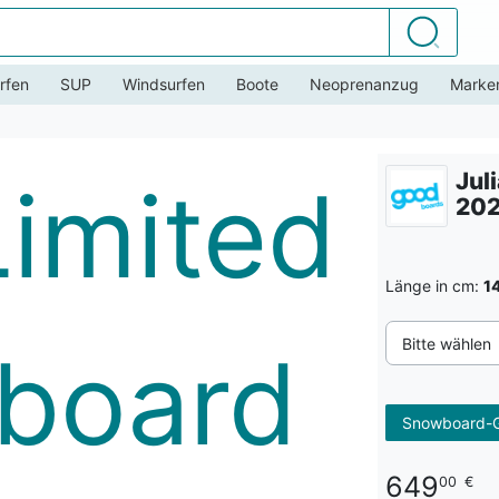
Suchen
rfen
SUP
Windsurfen
Boote
Neoprenanzug
Marke
Jul
20
Länge in cm:
1
Bitte wählen
Snowboard-G
649
00
€