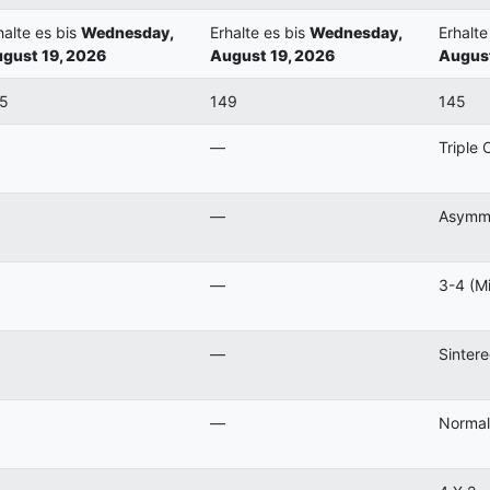
halte es bis
Wednesday,
Erhalte es bis
Wednesday,
Erhalte
gust 19, 2026
August 19, 2026
August
5
149
145
—
Triple
—
Asymme
—
3-4 (Mi
—
Sinter
—
Normal