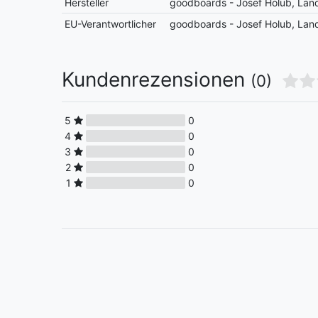
Hersteller
goodboards - Josef Holub, La
EU-Verantwortlicher
goodboards - Josef Holub, La
Kundenrezensionen
(0)
5
0
4
0
3
0
2
0
1
0