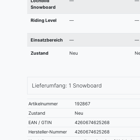
Lochbild
—
—
Snowboard
Riding Level
—
—
Einsatzbereich
—
—
Zustand
Neu
N
Lieferumfang: 1 Snowboard
Artikelnummer
192867
Zustand
Neu
EAN / GTIN
4260674625268
Hersteller-Nummer
4260674625268