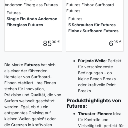
Futures
Single Fin Ando Anderson
Futures
Fiberglass Futures
5 Schrauben für Futures
Finbox Surfboard Futures
85
6
00 €
95 €
Für jede Welle:
Perfekt
Die Marke
Futures
hat sich
für verschiedenste
als einer der führenden
Bedingungen – ob
Hersteller von Surfboard-
kleine Beach Breaks
Finnen etabliert. Ihre Finnen
oder kraftvolle Point
stehen für Innovation,
Breaks.
Präzision und Qualität, die von
Produkthighlights von
Surfern weltweit geschätzt
Futures:
werden. Egal, ob du ein
entspanntes Cruising auf
Thruster-Finnen:
Ideal
kleinen Wellen genießt oder
für Kontrolle und
die Grenzen in kraftvollen
Vielseitigkeit, perfekt für