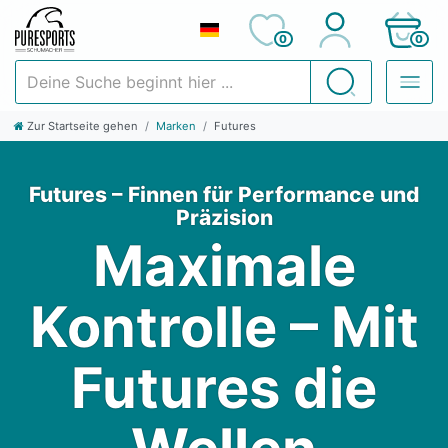
0
0
Deine Suche beginnt hier ...
Suchen
Zur Startseite gehen
Marken
Futures
Futures – Finnen für Performance und
Präzision
Maximale
Kontrolle – Mit
Futures die