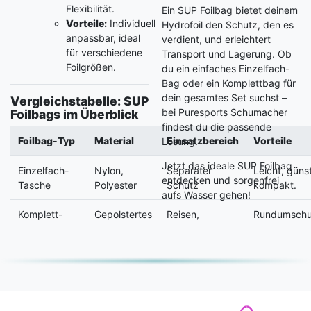
Flexibilität.
Ein SUP Foilbag bietet deinem
Vorteile:
Individuell
Hydrofoil den Schutz, den es
anpassbar, ideal
verdient, und erleichtert
für verschiedene
Transport und Lagerung. Ob
Foilgrößen.
du ein einfaches Einzelfach-
Bag oder ein Komplettbag für
dein gesamtes Set suchst –
Vergleichstabelle: SUP
bei Puresports Schumacher
Foilbags im Überblick
findest du die passende
Foilbag-Typ
Material
Einsatzbereich
Vorteile
Lösung.
Jetzt das ideale SUP Foilbag
Einzelfach-
Nylon,
Separater
Leicht, günst
entdecken und sorgenfrei
Tasche
Polyester
Schutz
kompakt.
aufs Wasser gehen!
Komplett-
Gepolstertes
Reisen,
Rundumschu