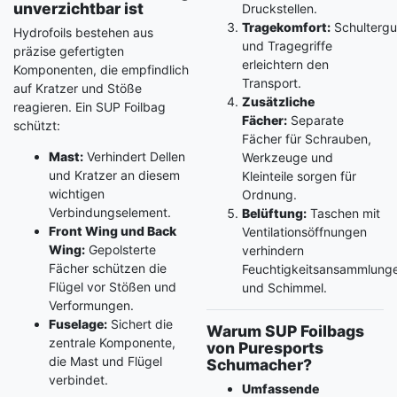
unverzichtbar ist
Druckstellen.
Tragekomfort:
Schultergu
Hydrofoils bestehen aus
und Tragegriffe
präzise gefertigten
erleichtern den
Komponenten, die empfindlich
Transport.
auf Kratzer und Stöße
Zusätzliche
reagieren. Ein SUP Foilbag
Fächer:
Separate
schützt:
Fächer für Schrauben,
Mast:
Verhindert Dellen
Werkzeuge und
und Kratzer an diesem
Kleinteile sorgen für
wichtigen
Ordnung.
Verbindungselement.
Belüftung:
Taschen mit
Front Wing und Back
Ventilationsöffnungen
Wing:
Gepolsterte
verhindern
Fächer schützen die
Feuchtigkeitsansammlung
Flügel vor Stößen und
und Schimmel.
Verformungen.
Fuselage:
Sichert die
Warum SUP Foilbags
zentrale Komponente,
von Puresports
die Mast und Flügel
Schumacher?
verbindet.
Umfassende