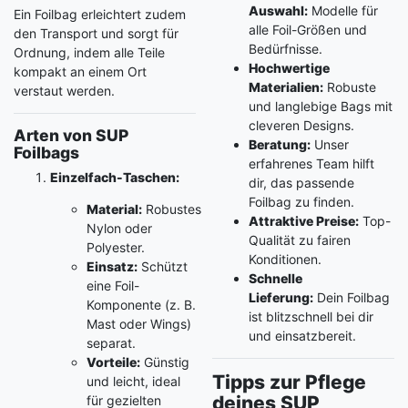
Auswahl:
Modelle für
Ein Foilbag erleichtert zudem
alle Foil-Größen und
den Transport und sorgt für
Bedürfnisse.
Ordnung, indem alle Teile
Hochwertige
kompakt an einem Ort
Materialien:
Robuste
verstaut werden.
und langlebige Bags mit
cleveren Designs.
Arten von SUP
Beratung:
Unser
Foilbags
erfahrenes Team hilft
Einzelfach-Taschen:
dir, das passende
Foilbag zu finden.
Material:
Robustes
Attraktive Preise:
Top-
Nylon oder
Qualität zu fairen
Polyester.
Konditionen.
Einsatz:
Schützt
Schnelle
eine Foil-
Lieferung:
Dein Foilbag
Komponente (z. B.
ist blitzschnell bei dir
Mast oder Wings)
und einsatzbereit.
separat.
Vorteile:
Günstig
Tipps zur Pflege
und leicht, ideal
deines SUP
für gezielten