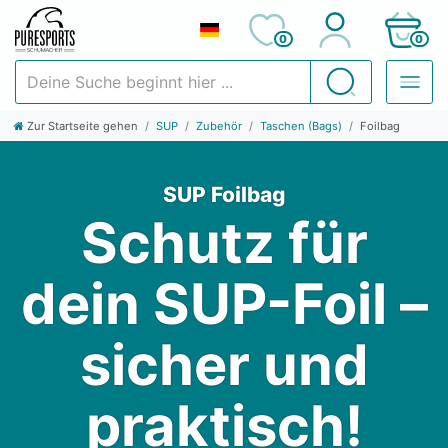
0
0
Deine Suche beginnt hier ...
Suchen
Zur Startseite gehen
SUP
Zubehör
Taschen (Bags)
Foilbag
SUP Foilbag
Schutz für
dein SUP-Foil –
sicher und
praktisch!