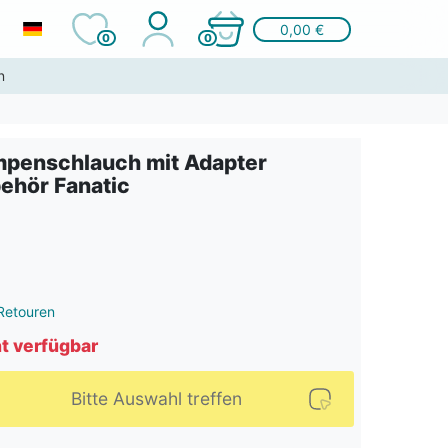
0,00 €
0
0
n
penschlauch mit Adapter
ehör Fanatic
Retouren
ht verfügbar
Bitte Auswahl treffen