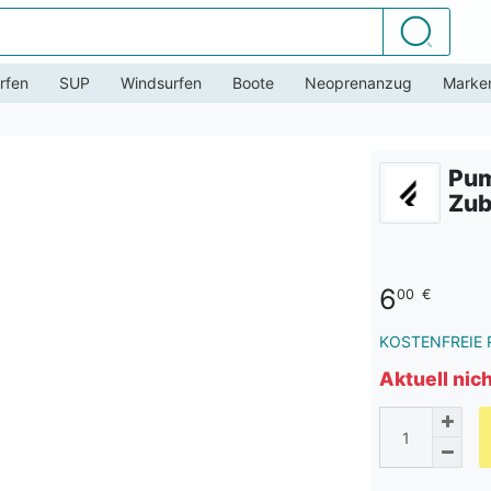
Suchen
rfen
SUP
Windsurfen
Boote
Neoprenanzug
Marke
Pum
Zub
6
00
€
KOSTENFREIE 
Aktuell nic