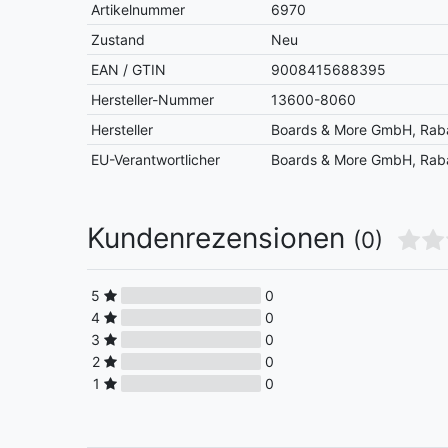
Artikelnummer
6970
Zustand
Neu
EAN / GTIN
9008415688395
Hersteller-Nummer
13600-8060
Hersteller
Boards & More GmbH, Raba
EU-Verantwortlicher
Boards & More GmbH, Raba
Kundenrezensionen
(0)
5
0
4
0
3
0
2
0
1
0