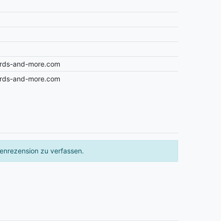
ards-and-more.com
ards-and-more.com
enrezension zu verfassen.