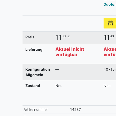
Duoto
11
11
00
€
90
Preis
Aktuell nicht
Aktue
Lieferung
verfügbar
verfü
Konfiguration
—
40x15
Allgemein
Zustand
Neu
Neu
Artikelnummer
14287