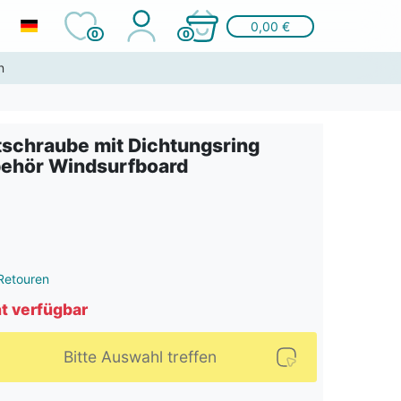
0,00 €
0
0
n
tschraube mit Dichtungsring
ehör Windsurfboard
Retouren
ht verfügbar
Bitte Auswahl treffen