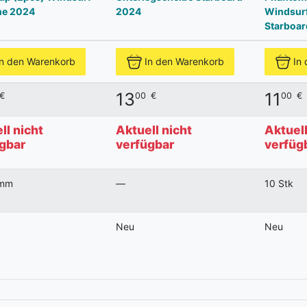
ne 2024
2024
Windsurf
Starboar
In den Warenkorb
In den Warenkorb
In
13
11
€
00
€
00
€
ll nicht
Aktuell nicht
Aktuell
gbar
verfügbar
verfüg
mm
—
10 Stk
Neu
Neu