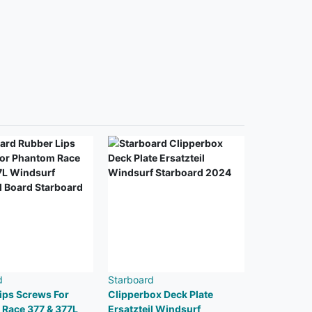
d
Starboard
ips Screws For
Clipperbox Deck Plate
Race 377 & 377L
Ersatzteil Windsurf