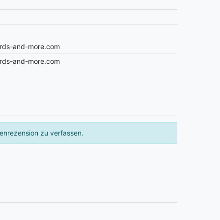
ards-and-more.com
ards-and-more.com
enrezension zu verfassen.