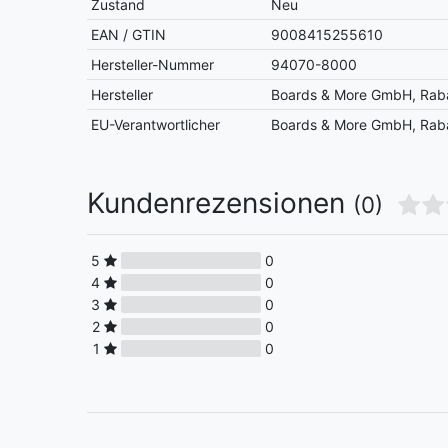
Zustand
Neu
EAN / GTIN
9008415255610
Hersteller-Nummer
94070-8000
Hersteller
Boards & More GmbH, Raba
EU-Verantwortlicher
Boards & More GmbH, Raba
Kundenrezensionen
(0)
5
0
4
0
3
0
2
0
1
0