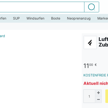
Suchen
rfen
SUP
Windsurfen
Boote
Neoprenanzug
Marke
Luf
Zub
11
00
€
KOSTENFREIE 
Aktuell nic