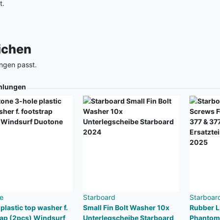
t.
eichen
ngen passt.
hlungen
e
Starboard
Starboar
plastic top washer f.
Small Fin Bolt Washer 10x
Rubber L
rap (2pcs) Windsurf
Unterlegscheibe Starboard
Phantom 