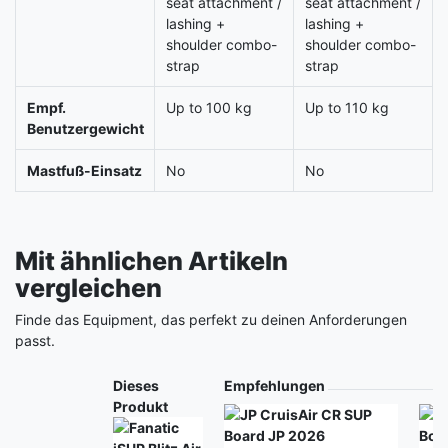
seat attachment /
seat attachment /
lashing +
lashing +
shoulder combo-
shoulder combo-
strap
strap
Empf.
Up to 100 kg
Up to 110 kg
Benutzergewicht
Mastfuß-Einsatz
No
No
Mit ähnlichen Artikeln
vergleichen
Finde das Equipment, das perfekt zu deinen Anforderungen
passt.
Produkt
Dieses
Empfehlungen
Produkt