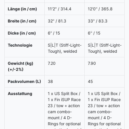
Länge (in / cm)
11'2'' / 314.4
12'0'' / 365.8
Breite (in / cm)
32" / 81.3
33'' / 83.3
Dicke (in / cm)
6” / 15
6'' / 15
Technologie
S|L|T (Stiff-Light-
S|L|T (Stiff-Light-
Tough), welded
Tough), welded
Gewicht (kg)
7.20
7.90
(+/-2%)
Packvolumen (L)
38
45
Ausstattung
1 x US Split Box /
1 x US Split Box /
1 x Fin iSUP Race
1 x Fin iSUP Race
23 / tow + action
23 / tow + action
cam combo-
cam combo-
mount / 4 D-
mount / 4 D-
Rings for optional
Rings for optional