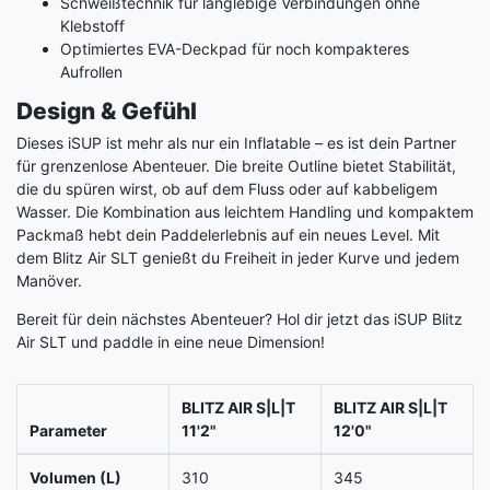
Schweißtechnik für langlebige Verbindungen ohne
Klebstoff
Optimiertes EVA-Deckpad für noch kompakteres
Aufrollen
Design & Gefühl
Dieses iSUP ist mehr als nur ein Inflatable – es ist dein Partner
für grenzenlose Abenteuer. Die breite Outline bietet Stabilität,
die du spüren wirst, ob auf dem Fluss oder auf kabbeligem
Wasser. Die Kombination aus leichtem Handling und kompaktem
Packmaß hebt dein Paddelerlebnis auf ein neues Level. Mit
dem Blitz Air SLT genießt du Freiheit in jeder Kurve und jedem
Manöver.
Bereit für dein nächstes Abenteuer? Hol dir jetzt das iSUP Blitz
Air SLT und paddle in eine neue Dimension!
BLITZ AIR S|L|T
BLITZ AIR S|L|T
Parameter
11'2"
12'0"
Volumen (L)
310
345