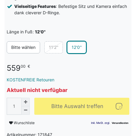
Vielseitige Features
: Befestige Sitz und Kamera einfach
dank cleverer D-Ringe.
Länge in Fuß:
12'0''
Bitte wählen
11'2''
12'0''
559
00
€
KOSTENFREIE Retouren
Aktuell nicht verfügbar
Bitte Auswahl treffen
Wunschliste
Artikelnummer: 171847