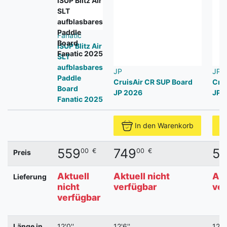
Fanatic
iSUP Blitz Air
SLT
aufblasbares
JP
JP
Paddle
CruisAir CR SUP Board
Cru
Board
JP 2026
JP 
Fanatic 2025
In den Warenkorb
559
749
5
00
€
00
€
Preis
Aktuell
Aktuell nicht
Akt
Lieferung
nicht
verfügbar
ver
verfügbar
Länge in
12'0''
12'6''
12'6'