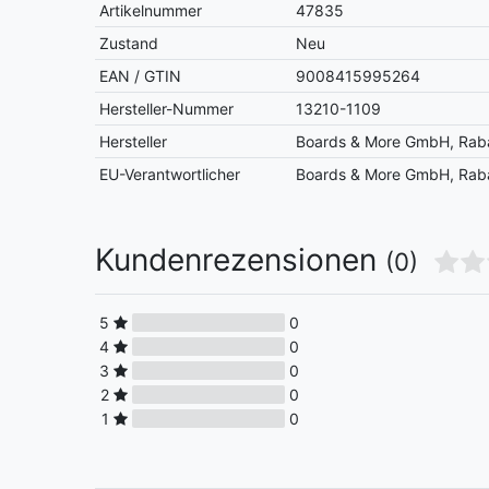
Artikelnummer
47835
Zustand
Neu
EAN / GTIN
9008415995264
Hersteller-Nummer
13210-1109
Hersteller
Boards & More GmbH, Raba
EU-Verantwortlicher
Boards & More GmbH, Raba
Kundenrezensionen
(0)
5
0
4
0
3
0
2
0
1
0