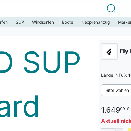
Suchen
rfen
SUP
Windsurfen
Boote
Neoprenanzug
Marke
Fly
Länge in Fuß:
1
Bitte wählen
1.649
00
€
Aktuell nic