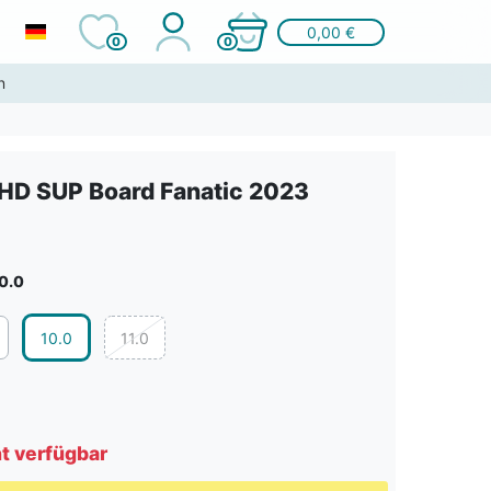
0,00 €
0
0
n
 HD SUP Board Fanatic 2023
0.0
10.0
11.0
ht verfügbar