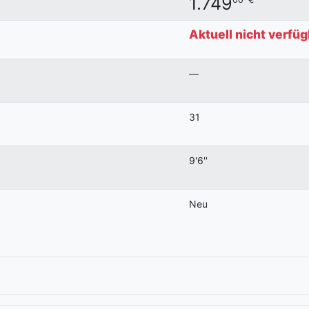
1.749
Aktuell nicht verfüg
—
31
9'6''
Neu