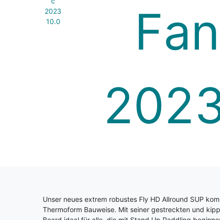
Unser neues extrem robustes Fly HD Allround SUP kom
Thermoform Bauweise. Mit seiner gestreckten und kippst
Board ideal für alle, die mit Stand Up Paddling beginne