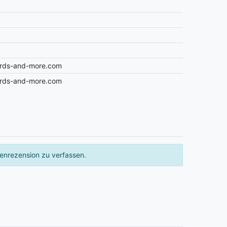
ards-and-more.com
ards-and-more.com
enrezension zu verfassen.