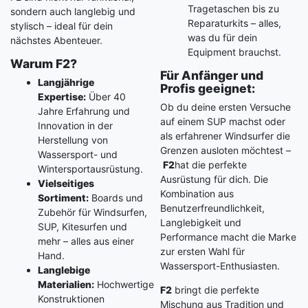
Tragetaschen bis zu
sondern auch langlebig und
Reparaturkits – alles,
stylisch – ideal für dein
was du für dein
nächstes Abenteuer.
Equipment brauchst.
Warum F2?
Für Anfänger und
Langjährige
Profis geeignet:
Expertise:
Über 40
Ob du deine ersten Versuche
Jahre Erfahrung und
auf einem SUP machst oder
Innovation in der
als erfahrener Windsurfer die
Herstellung von
Grenzen ausloten möchtest –
Wassersport- und
F2
hat die perfekte
Wintersportausrüstung.
Ausrüstung für dich. Die
Vielseitiges
Kombination aus
Sortiment:
Boards und
Benutzerfreundlichkeit,
Zubehör für Windsurfen,
Langlebigkeit und
SUP, Kitesurfen und
Performance macht die Marke
mehr – alles aus einer
zur ersten Wahl für
Hand.
Wassersport-Enthusiasten.
Langlebige
Materialien:
Hochwertige
F2
bringt die perfekte
Konstruktionen
Mischung aus Tradition und