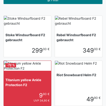
Stoke Windsurfboard F2
Rebel Windsurfboard F2
gebraucht
gebraucht
299
349
00 €
00 €
-72 %
Riot Snowboard Helm F2
Titanium yellow Ankle
Protection F2
9
90 €
49
90 €
UVP 34,90 €