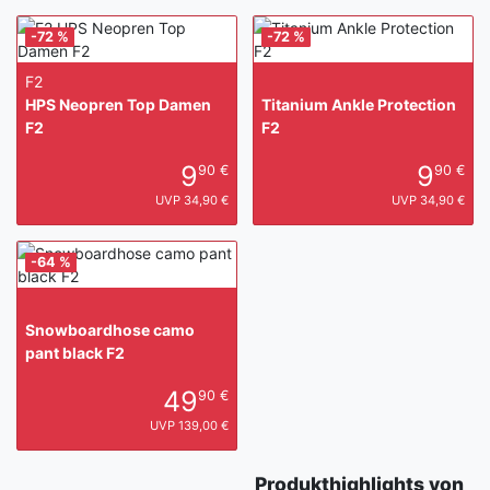
-72 %
-72 %
F2
HPS Neopren Top Damen
Titanium Ankle Protection
F2
F2
9
9
90 €
90 €
UVP 34,90 €
UVP 34,90 €
-64 %
Snowboardhose camo
pant black F2
49
90 €
UVP 139,00 €
Produkthighlights von