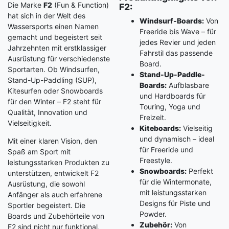
Die Marke
F2
(Fun & Function)
F2:
hat sich in der Welt des
Windsurf-Boards:
Von
Wassersports einen Namen
Freeride bis Wave – für
gemacht und begeistert seit
jedes Revier und jeden
Jahrzehnten mit erstklassiger
Fahrstil das passende
Ausrüstung für verschiedenste
Board.
Sportarten. Ob Windsurfen,
Stand-Up-Paddle-
Stand-Up-Paddling (SUP),
Boards:
Aufblasbare
Kitesurfen oder Snowboards
und Hardboards für
für den Winter – F2 steht für
Touring, Yoga und
Qualität, Innovation und
Freizeit.
Vielseitigkeit.
Kiteboards:
Vielseitig
und dynamisch – ideal
Mit einer klaren Vision, den
für Freeride und
Spaß am Sport mit
Freestyle.
leistungsstarken Produkten zu
Snowboards:
Perfekt
unterstützen, entwickelt F2
für die Wintermonate,
Ausrüstung, die sowohl
mit leistungsstarken
Anfänger als auch erfahrene
Designs für Piste und
Sportler begeistert. Die
Powder.
Boards und Zubehörteile von
Zubehör:
Von
F2 sind nicht nur funktional,