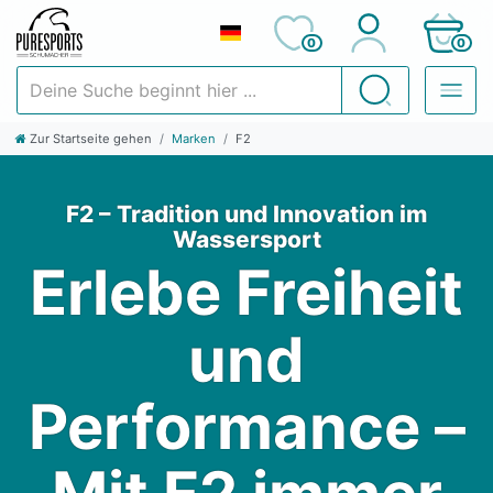
0
0
Deine Suche beginnt hier ...
Suchen
Zur Startseite gehen
Marken
F2
F2 – Tradition und Innovation im
Wassersport
Erlebe Freiheit
und
Performance –