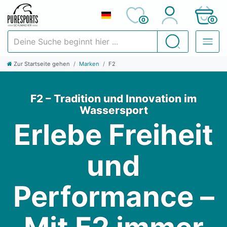
0
0
Deine Suche beginnt hier ...
Suchen
Zur Startseite gehen
Marken
F2
F2 – Tradition und Innovation im
Wassersport
Erlebe Freiheit
und
Performance –