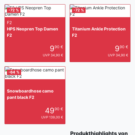
-72 %
-72 %
F2
HPS Neopren Top Damen
Titanium Ankle Protection
F2
F2
9
9
90 €
90 €
UVP 34,90 €
UVP 34,90 €
-64 %
Snowboardhose camo
pant black F2
49
90 €
UVP 139,00 €
Produkthighlights von