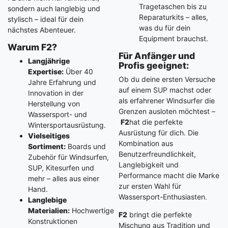
Tragetaschen bis zu
sondern auch langlebig und
Reparaturkits – alles,
stylisch – ideal für dein
was du für dein
nächstes Abenteuer.
Equipment brauchst.
Warum F2?
Für Anfänger und
Langjährige
Profis geeignet:
Expertise:
Über 40
Ob du deine ersten Versuche
Jahre Erfahrung und
auf einem SUP machst oder
Innovation in der
als erfahrener Windsurfer die
Herstellung von
Grenzen ausloten möchtest –
Wassersport- und
F2
hat die perfekte
Wintersportausrüstung.
Ausrüstung für dich. Die
Vielseitiges
Kombination aus
Sortiment:
Boards und
Benutzerfreundlichkeit,
Zubehör für Windsurfen,
Langlebigkeit und
SUP, Kitesurfen und
Performance macht die Marke
mehr – alles aus einer
zur ersten Wahl für
Hand.
Wassersport-Enthusiasten.
Langlebige
Materialien:
Hochwertige
F2
bringt die perfekte
Konstruktionen
Mischung aus Tradition und