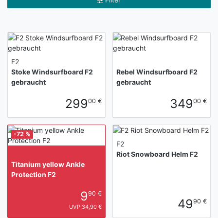
F2
Stoke Windsurfboard F2
Rebel Windsurfboard F2
gebraucht
gebraucht
299
349
00 €
00 €
-72 %
F2
Riot Snowboard Helm F2
Titanium yellow Ankle
Protection F2
9
90 €
49
90 €
UVP 34,90 €