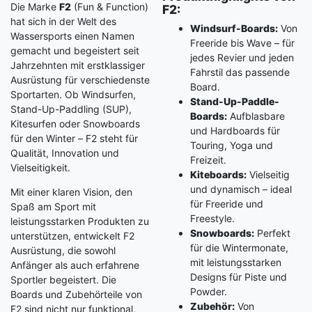
Die Marke
F2
(Fun & Function)
F2:
hat sich in der Welt des
Windsurf-Boards:
Von
Wassersports einen Namen
Freeride bis Wave – für
gemacht und begeistert seit
jedes Revier und jeden
Jahrzehnten mit erstklassiger
Fahrstil das passende
Ausrüstung für verschiedenste
Board.
Sportarten. Ob Windsurfen,
Stand-Up-Paddle-
Stand-Up-Paddling (SUP),
Boards:
Aufblasbare
Kitesurfen oder Snowboards
und Hardboards für
für den Winter – F2 steht für
Touring, Yoga und
Qualität, Innovation und
Freizeit.
Vielseitigkeit.
Kiteboards:
Vielseitig
und dynamisch – ideal
Mit einer klaren Vision, den
für Freeride und
Spaß am Sport mit
Freestyle.
leistungsstarken Produkten zu
Snowboards:
Perfekt
unterstützen, entwickelt F2
für die Wintermonate,
Ausrüstung, die sowohl
mit leistungsstarken
Anfänger als auch erfahrene
Designs für Piste und
Sportler begeistert. Die
Powder.
Boards und Zubehörteile von
Zubehör:
Von
F2 sind nicht nur funktional,