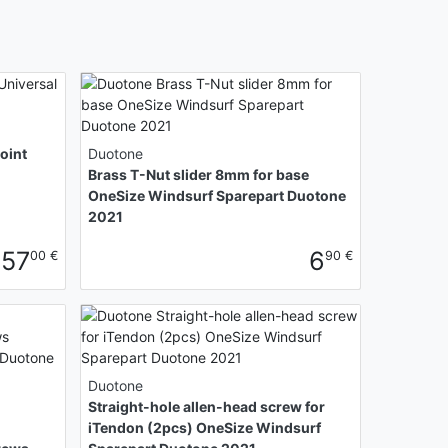
oint
Duotone
Brass T-Nut slider 8mm for base
OneSize Windsurf Sparepart Duotone
2021
57
6
00 €
90 €
Duotone
Straight-hole allen-head screw for
iTendon (2pcs) OneSize Windsurf