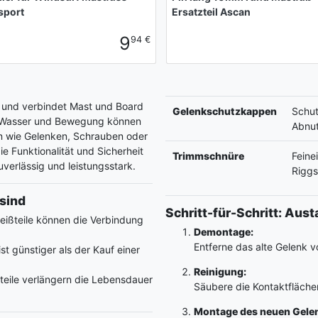
sport
Ersatzteil Ascan
9
94 €
s und verbindet Mast und Board
Gelenkschutzkappen
Schut
d, Wasser und Bewegung können
Abnu
en wie Gelenken, Schrauben oder
e Funktionalität und Sicherheit
Trimmschnüre
Feine
uverlässig und leistungsstark.
Rigg
sind
Schritt-für-Schritt: Au
ißteile können die Verbindung
Demontage:
Entferne das alte Gelenk 
st günstiger als der Kauf einer
Reinigung:
eile verlängern die Lebensdauer
Säubere die Kontaktfläche
Montage des neuen Gele