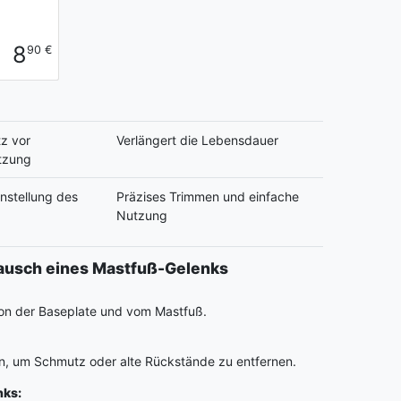
8
90 €
z vor
Verlängert die Lebensdauer
tzung
instellung des
Präzises Trimmen und einfache
s
Nutzung
stausch eines Mastfuß-Gelenks
von der Baseplate und vom Mastfuß.
n, um Schmutz oder alte Rückstände zu entfernen.
nks: