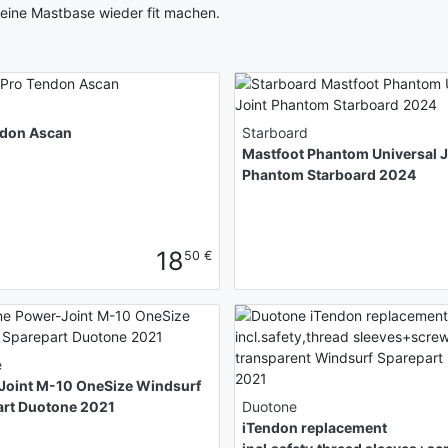
 deine Mastbase wieder fit machen.
ndon Ascan
Starboard
Mastfoot Phantom Universal J
Phantom Starboard 2024
18
50 €
e
Joint M-10 OneSize Windsurf
art Duotone 2021
Duotone
iTendon replacement