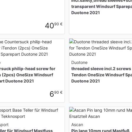
incl.safety,thread sleeves+s
transparent Windsurf Sparepa
Duotone 2021
40
90 €
e
Duotone
suck philip-head screw for
threaded sleeve incl.2 screws 
 (2pcs) OneSize Windsurf
Tendon OneSize Windsurf Spa
art Duotone 2021
Duotone 2021
6
90 €
port
Ascan
ller für Windsurf Mastfuss
Pin lang 10mm rund Mastfuß