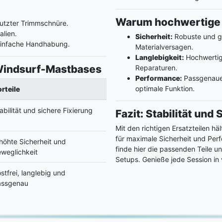
Warum hochwertige E
utzter Trimmschnüre.
lien.
Sicherheit:
Robuste und ge
einfache Handhabung.
Materialversagen.
Langlebigkeit:
Hochwertige
r Windsurf-Mastbases
Reparaturen.
Performance:
Passgenaue 
optimale Funktion.
rteile
abilität und sichere Fixierung
Fazit: Stabilität und
Mit den richtigen Ersatzteilen h
für maximale Sicherheit und Per
höhte Sicherheit und
finde hier die passenden Teile 
weglichkeit
Setups. Genieße jede Session in v
stfrei, langlebig und
assgenau