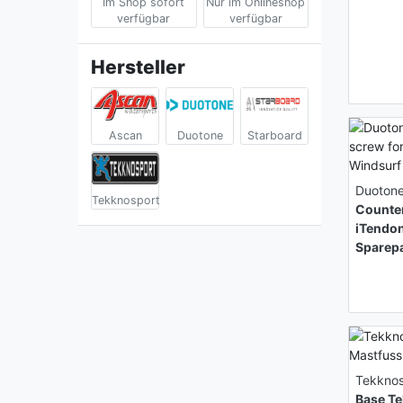
Im Shop sofort
Nur im Onlineshop
verfügbar
verfügbar
Hersteller
Ascan
Duotone
Starboard
Duoton
Tekknosport
Counter
iTendon
Sparep
Tekknos
Base Te