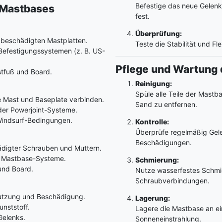
Befestige das neue Gelenk
f-Mastbases
fest.
Überprüfung:
beschädigten Mastplatten.
Teste die Stabilität und Fl
Befestigungssystemen (z. B. US-
Pflege und Wartung 
tfuß und Board.
Reinigung:
Spüle alle Teile der Mast
e Mast und Baseplate verbinden.
Sand zu entfernen.
oder Powerjoint-Systeme.
le Windsurf-Bedingungen.
Kontrolle:
Überprüfe regelmäßig Gel
Beschädigungen.
ädigter Schrauben und Muttern.
le Mastbase-Systeme.
Schmierung:
und Board.
Nutze wasserfestes Schmie
Schraubverbindungen.
utzung und Beschädigung.
Lagerung:
nststoff.
Lagere die Mastbase an ei
Gelenks.
Sonneneinstrahlung.