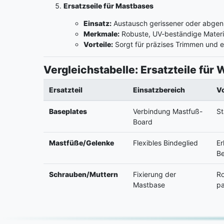
Ersatzseile für Mastbases
Einsatz:
Austausch gerissener oder abgen
Merkmale:
Robuste, UV-beständige Materia
Vorteile:
Sorgt für präzises Trimmen und 
Vergleichstabelle: Ersatzteile fü
Ersatzteil
Einsatzbereich
Vo
Baseplates
Verbindung Mastfuß-
St
Board
Mastfüße/Gelenke
Flexibles Bindeglied
Er
Be
Schrauben/Muttern
Fixierung der
Ro
Mastbase
p