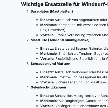
Wichtige Ersatzteile für Windsur
Baseplates (Mastplatten)
Einsatz:
Austausch von abgenutzten oder 
Merkmale:
Kompatibel mit verschiedenen 
Box, Powerbox).
Vorteile:
Stabile Verbindung zwischen Mas
Mastfüße (Tendon/Gummigelenke)
Einsatz:
Ersatz verschlissener Gelenke, di
Merkmale:
Erhältlich als Tendon-, Boge- 
Vorteile:
Flexibilität und Stabilität für al
Schrauben und Muttern
Einsatz:
Austausch verlorener oder besch
Merkmale:
Rostfrei und passgenau für al
Vorteile:
Sichere Fixierung von Mastbase 
Gelenkschutzkappen
Einsatz:
Schutz des Mastgelenks vor Abn
Merkmale:
Aus langlebigem Gummi oder Ku
Vorteile:
Verlängert die Lebensdauer des 