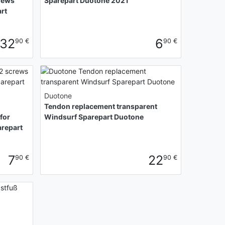
crews
Sparepart Duotone 2021
rt
32
6
90 €
90 €
Duotone
Tendon replacement transparent
for
Windsurf Sparepart Duotone
repart
7
22
90 €
90 €