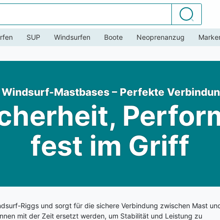
Suchen
rfen
SUP
Windsurfen
Boote
Neoprenanzug
Marke
ür Windsurf-Mastbases – Perfekte Verbindung
Sicherheit, Perfor
fest im Griff
indsurf-Riggs und sorgt für die sichere Verbindung zwischen Mast un
nnen mit der Zeit ersetzt werden, um Stabilität und Leistung zu