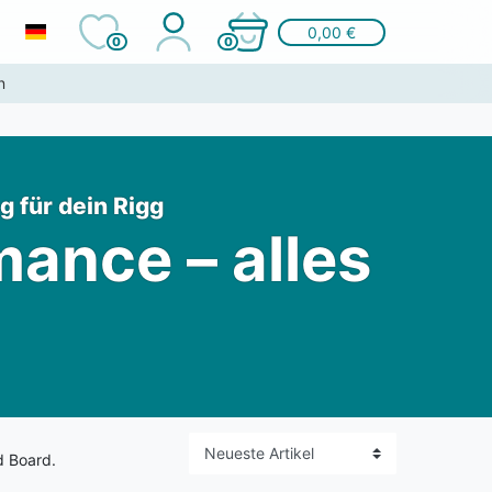
0,00 €
0
0
n
 für dein Rigg
mance – alles
d Board.