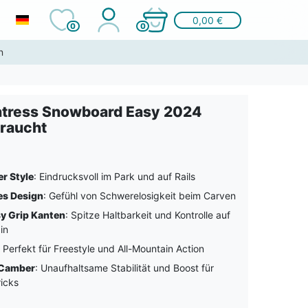
0,00 €
0
0
n
tress Snowboard Easy 2024
raucht
er Style
: Eindrucksvoll im Park und auf Rails
es Design
: Gefühl von Schwerelosigkeit beim Carven
y Grip Kanten
: Spitze Haltbarkeit und Kontrolle auf
in
: Perfekt für Freestyle und All-Mountain Action
 Camber
: Unaufhaltsame Stabilität und Boost für
ricks