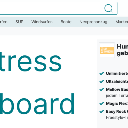
Suchen
rfen
SUP
Windsurfen
Boote
Neoprenanzug
Marke
Hun
geb
Unlimitiert
Ultraleicht
Mellow Eas
jedem Terra
Magic Flex
Easy Rock
Freestyle-T