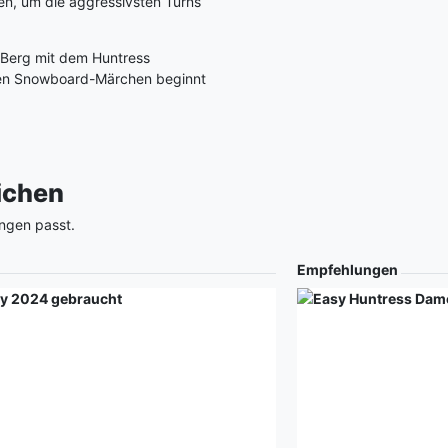
uen, um die aggressivsten Turns
 Berg mit dem Huntress
en Snowboard-Märchen beginnt
eichen
ngen passt.
Empfehlungen