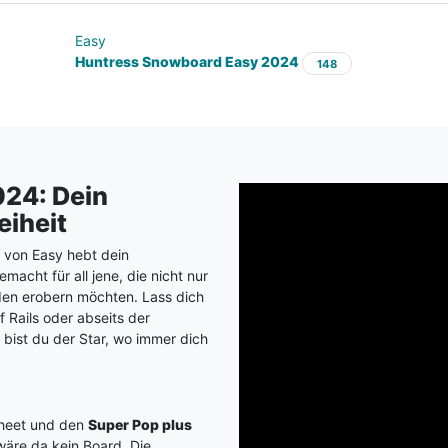
Easy
Huntress Snowboard Easy 2024
148
24: Dein
eiheit
 von Easy hebt dein
macht für all jene, die nicht nur
den erobern möchten. Lass dich
f Rails oder abseits der
 bist du der Star, wo immer dich
Sheet und den
Super Pop plus
 wäre da kein Board. Die