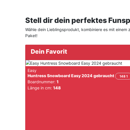
Stell dir dein perfektes Fun
Wähle dein Lieblingsprodukt, kombiniere es mit einem zw
Paket!
Dein Favorit
Easy
Huntress Snowboard Easy 2024 gebraucht
148 1
Boardnummer:
1
Länge in cm:
148