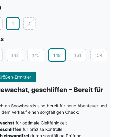
1
1
2
48
142
145
148
151
154
rößen-Ermittler
gewachst, geschliffen – Bereit für
hten Snowboards sind bereit für neue Abenteuer und
r dem Verkauf einen sorgfältigen Check:
ewachst
für optimale Gleitfähigkeit
eschliffen
für präzise Kontrolle
h einwandfrei
durch sorgfältige Prüfung