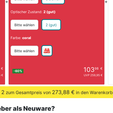
+
+
Optischer Zustand:
2 (gut)
Bitte wählen
2 (gut)
Farbe:
coral
Bitte wählen
103
€
98
€
-60%
 €
UVP 259,95 €
2
273,88 €
e
zum Gesamtpreis von
in den Warenkorb
lieber als Neuware?