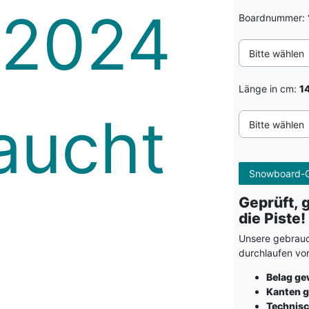
Boardnummer:
Bitte wählen
Länge in cm:
1
Bitte wählen
Snowboard-G
Geprüft, 
die Piste!
Unsere gebrauc
durchlaufen vo
Belag g
Kanten g
Technisc