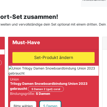
sport-Set zusammen!
eiten und vervollständige dein Set optional mit einem dritten. Dein A
Must-Have
Set-Produkt ändern
Union
Trilogy Damen Snowboardbindung Union 2023
gebraucht
S Damen 2 (gut) coral
Bindungsgröße:
S Damen
Bitte wählen
S Damen