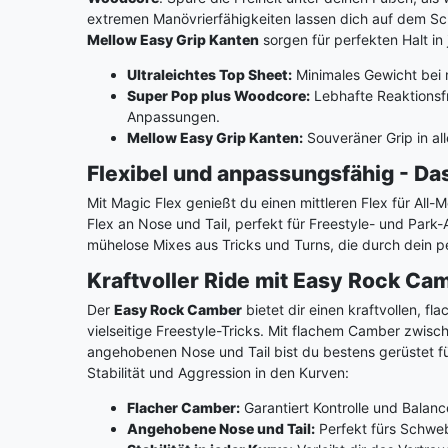
extremen Manövrierfähigkeiten lassen dich auf dem S
Mellow Easy Grip Kanten
sorgen für perfekten Halt in
Ultraleichtes Top Sheet:
Minimales Gewicht bei 
Super Pop plus Woodcore:
Lebhafte Reaktionsfr
Anpassungen.
Mellow Easy Grip Kanten:
Souveräner Grip in a
Flexibel und anpassungsfähig - Das
Mit Magic Flex genießt du einen mittleren Flex für All-
Flex an Nose und Tail, perfekt für Freestyle- und Park-A
mühelose Mixes aus Tricks und Turns, die durch dein pe
Kraftvoller Ride mit Easy Rock Cam
Der
Easy Rock Camber
bietet dir einen kraftvollen, fla
vielseitige Freestyle-Tricks. Mit flachem Camber zwisc
angehobenen Nose und Tail bist du bestens gerüstet 
Stabilität und Aggression in den Kurven:
Flacher Camber:
Garantiert Kontrolle und Balanc
Angehobene Nose und Tail:
Perfekt fürs Schweb