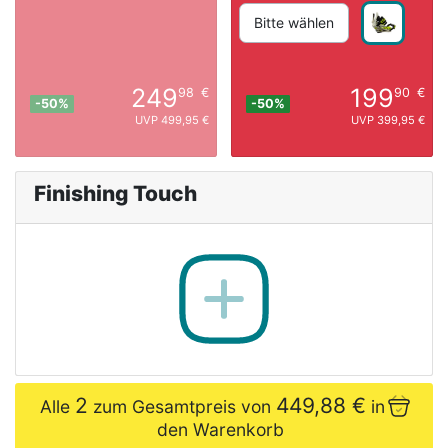
Bitte wählen
249
199
98
€
90
€
-50%
-50%
UVP 499,95 €
UVP 399,95 €
Finishing Touch
2
449,88 €
Alle
zum Gesamtpreis von
in
den Warenkorb