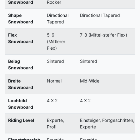
Snowboard
Rocker
Shape
Directional
Directional Tapered
Snowboard
Tapered
Flex
5-6
7-8 (Mittel-steifer Flex)
Snowboard
(Mittlerer
Flex)
Belag
Sintered
Sintered
Snowboard
Breite
Normal
Mid-Wide
Snowboard
Lochbild
4 X 2
4 X 2
Snowboard
Riding Level
Experte,
Einsteiger, Fortgeschritten,
Profi
Experte
Einsatzbereich
Freeride,
Freeride