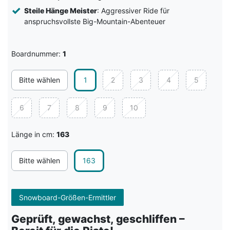
Steile Hänge Meister
: Aggressiver Ride für
anspruchsvollste Big-Mountain-Abenteuer
Boardnummer:
1
Bitte wählen
1
2
3
4
5
6
7
8
9
10
Länge in cm:
163
Bitte wählen
163
Snowboard-Größen-Ermittler
Geprüft, gewachst, geschliffen –