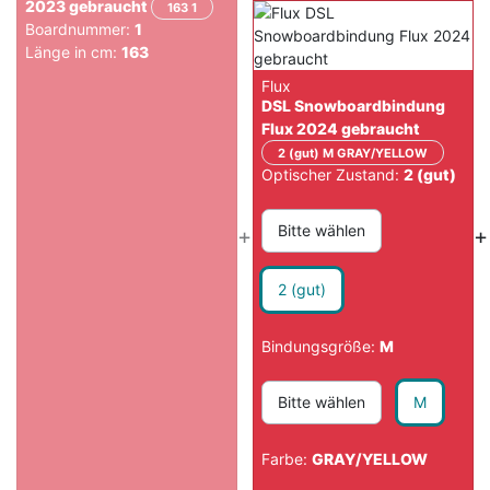
2023 gebraucht
163 1
Boardnummer:
1
Länge in cm:
163
Flux
DSL Snowboardbindung
Flux 2024 gebraucht
2 (gut) M GRAY/YELLOW
Optischer Zustand:
2 (gut)
Bitte wählen
+
+
2 (gut)
Bindungsgröße:
M
Bitte wählen
M
Farbe:
GRAY/YELLOW