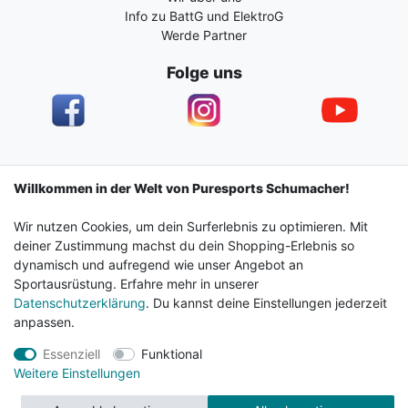
Info zu BattG und ElektroG
Werde Partner
Folge uns
Impressum
Daten­schutz­erklärung
AGB
Willkommen in der Welt von Puresports Schumacher!
Wir nutzen Cookies, um dein Surferlebnis zu optimieren. Mit
Barrierefreiheitserklärung
Widerrufs­recht
deiner Zustimmung machst du dein Shopping-Erlebnis so
dynamisch und aufregend wie unser Angebot an
Sportausrüstung. Erfahre mehr in unserer
Kontakt
Vertrag widerrufen
Datenschutzerklärung
. Du kannst deine Einstellungen jederzeit
anpassen.
Essenziell
Funktional
© 2024 Surf & Sportshop Schumacher. Alle Rechte
Weitere Einstellungen
vorbehalten.