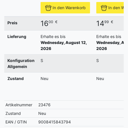
In den Warenkorb
In den Wa
16
14
00
€
99
€
Preis
Lieferung
Erhalte es bis
Erhalte es bis
Wednesday, August 12,
Wednesday, Aug
2026
2026
Konfiguration
S
S
Allgemein
Zustand
Neu
Neu
Artikelnummer
23476
Zustand
Neu
EAN / GTIN
9008415843794