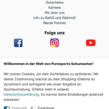
Gutscheine
Karriere
Wir über uns
Info zu BattG und ElektroG
Werde Partner
Folge uns
Impressum
Daten­schutz­erklärung
AGB
Willkommen in der Welt von Puresports Schumacher!
Wir nutzen Cookies, um dein Surferlebnis zu optimieren. Mit
Barrierefreiheitserklärung
Widerrufs­recht
deiner Zustimmung machst du dein Shopping-Erlebnis so
dynamisch und aufregend wie unser Angebot an
Sportausrüstung. Erfahre mehr in unserer
Kontakt
Vertrag widerrufen
Datenschutzerklärung
. Du kannst deine Einstellungen jederzeit
anpassen.
Essenziell
Funktional