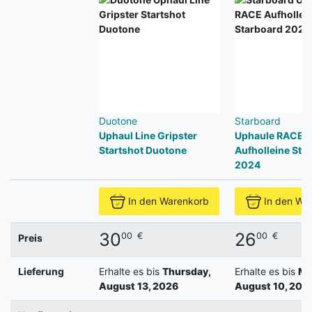
Duotone
Starboard
Uphaul Line Gripster
Uphaule RACE
Startshot Duotone
Aufholleine Sta
2024
In den Warenkorb
In den Wa
30
26
00
€
00
€
Preis
Lieferung
Erhalte es bis
Thursday,
Erhalte es bis
Mo
August 13, 2026
August 10, 202