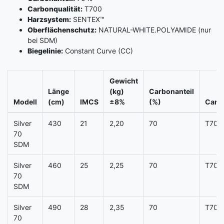
Carbonqualität:
T700
Harzsystem:
SENTEX™
Oberflächenschutz:
NATURAL-WHITE.POLYAMIDE (nur
bei SDM)
Biegelinie:
Constant Curve (CC)
Gewicht
Länge
(kg)
Carbonanteil
Modell
(cm)
IMCS
±8%
(%)
Carbo
Silver
430
21
2,20
70
T700
70
SDM
Silver
460
25
2,25
70
T700
70
SDM
Silver
490
28
2,35
70
T700
70