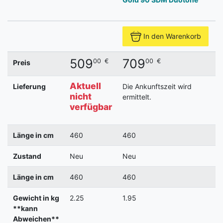
In den Warenkorb
509
709
00
€
00
€
Preis
Aktuell
Lieferung
Die Ankunftszeit wird
D
nicht
ermittelt.
e
verfügbar
Länge in cm
460
460
Zustand
Neu
Neu
Länge in cm
460
460
Gewicht in kg
2.25
1.95
1
**kann
Abweichen**