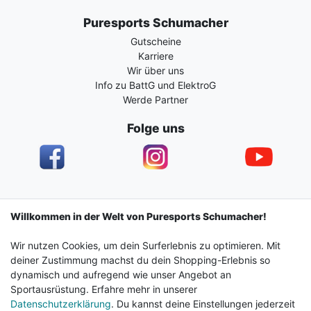
Puresports Schumacher
Gutscheine
Karriere
Wir über uns
Info zu BattG und ElektroG
Werde Partner
Folge uns
Impressum
Daten­schutz­erklärung
AGB
Willkommen in der Welt von Puresports Schumacher!
Wir nutzen Cookies, um dein Surferlebnis zu optimieren. Mit
Barrierefreiheitserklärung
Widerrufs­recht
deiner Zustimmung machst du dein Shopping-Erlebnis so
dynamisch und aufregend wie unser Angebot an
Sportausrüstung. Erfahre mehr in unserer
Kontakt
Vertrag widerrufen
Datenschutzerklärung
. Du kannst deine Einstellungen jederzeit