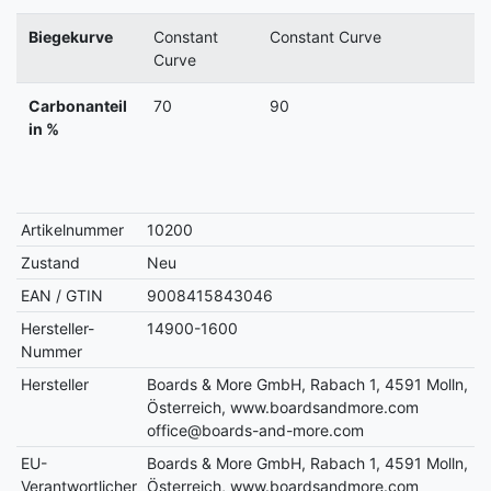
Biegekurve
Constant
Constant Curve
C
Curve
Carbonanteil
70
90
in %
Artikelnummer
10200
Zustand
Neu
EAN / GTIN
9008415843046
Hersteller-
14900-1600
Nummer
Hersteller
Boards & More GmbH, Rabach 1, 4591 Molln,
Österreich, www.boardsandmore.com
office@boards-and-more.com
EU-
Boards & More GmbH, Rabach 1, 4591 Molln,
Verantwortlicher
Österreich, www.boardsandmore.com