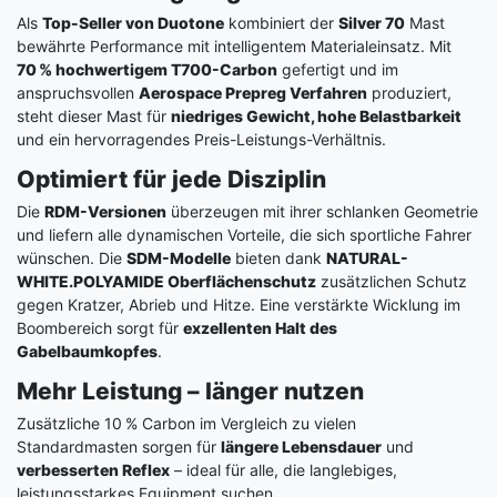
Als
Top-Seller von Duotone
kombiniert der
Silver 70
Mast
bewährte Performance mit intelligentem Materialeinsatz. Mit
70 % hochwertigem T700-Carbon
gefertigt und im
anspruchsvollen
Aerospace Prepreg Verfahren
produziert,
steht dieser Mast für
niedriges Gewicht, hohe Belastbarkeit
und ein hervorragendes Preis-Leistungs-Verhältnis.
Optimiert für jede Disziplin
Die
RDM-Versionen
überzeugen mit ihrer schlanken Geometrie
und liefern alle dynamischen Vorteile, die sich sportliche Fahrer
wünschen. Die
SDM-Modelle
bieten dank
NATURAL-
WHITE.POLYAMIDE Oberflächenschutz
zusätzlichen Schutz
gegen Kratzer, Abrieb und Hitze. Eine verstärkte Wicklung im
Boombereich sorgt für
exzellenten Halt des
Gabelbaumkopfes
.
Mehr Leistung – länger nutzen
Zusätzliche 10 % Carbon im Vergleich zu vielen
Standardmasten sorgen für
längere Lebensdauer
und
verbesserten Reflex
– ideal für alle, die langlebiges,
leistungsstarkes Equipment suchen.