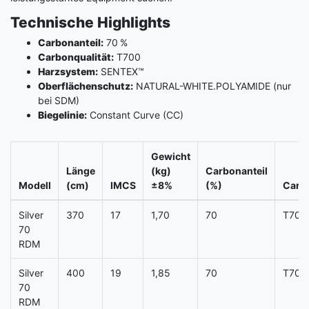
Technische Highlights
Carbonanteil:
70 %
Carbonqualität:
T700
Harzsystem:
SENTEX™
Oberflächenschutz:
NATURAL-WHITE.POLYAMIDE (nur
bei SDM)
Biegelinie:
Constant Curve (CC)
Gewicht
Länge
(kg)
Carbonanteil
Modell
(cm)
IMCS
±8%
(%)
Carbo
Silver
370
17
1,70
70
T700
70
RDM
Silver
400
19
1,85
70
T700
70
RDM