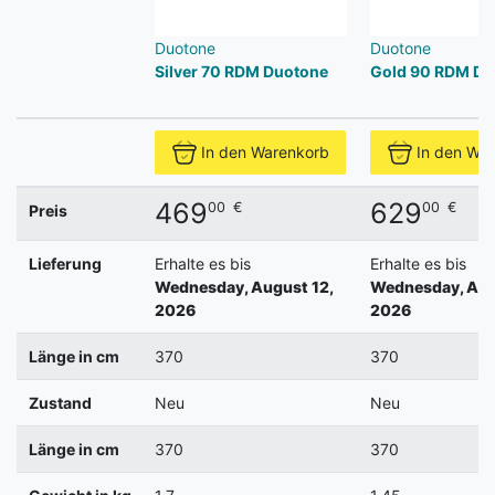
Duotone
Duotone
Silver 70 RDM Duotone
Gold 90 RDM Du
In den Warenkorb
In den Wa
469
629
00
€
00
€
Preis
Lieferung
Erhalte es bis
Erhalte es bis
Wednesday, August 12,
Wednesday, Aug
2026
2026
Länge in cm
370
370
Zustand
Neu
Neu
Länge in cm
370
370