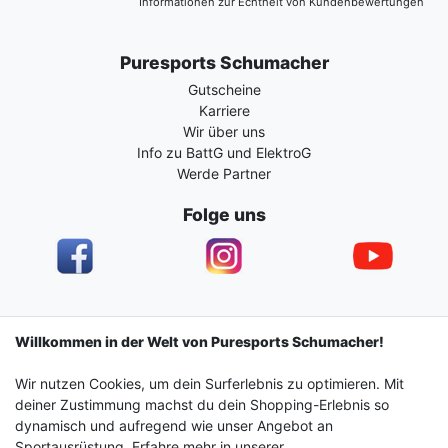
Informationen zur Echtheit von Kundenbewertungen
Puresports Schumacher
Gutscheine
Karriere
Wir über uns
Info zu BattG und ElektroG
Werde Partner
Folge uns
Impressum
Daten­schutz­erklärung
AGB
Willkommen in der Welt von Puresports Schumacher!
Wir nutzen Cookies, um dein Surferlebnis zu optimieren. Mit
Barrierefreiheitserklärung
Widerrufs­recht
deiner Zustimmung machst du dein Shopping-Erlebnis so
dynamisch und aufregend wie unser Angebot an
Sportausrüstung. Erfahre mehr in unserer