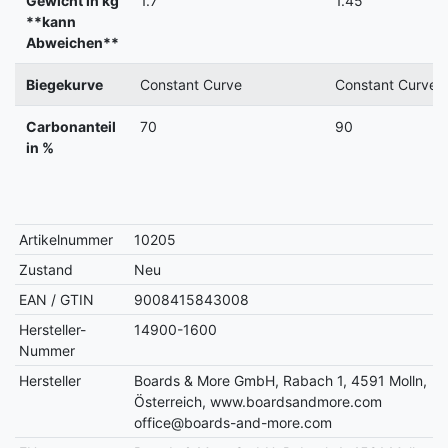
Gewicht in kg
1.7
1.45
**kann
Abweichen**
Biegekurve
Constant Curve
Constant Curve
Carbonanteil
70
90
in %
Artikelnummer
10205
Zustand
Neu
EAN / GTIN
9008415843008
Hersteller-
14900-1600
Nummer
Hersteller
Boards & More GmbH, Rabach 1, 4591 Molln,
Österreich, www.boardsandmore.com
office@boards-and-more.com