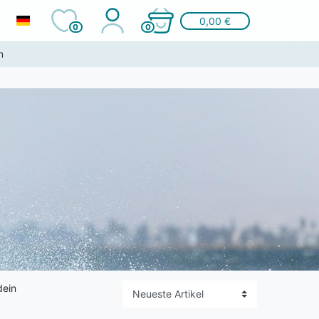
0,00 €
0
0
n
dein