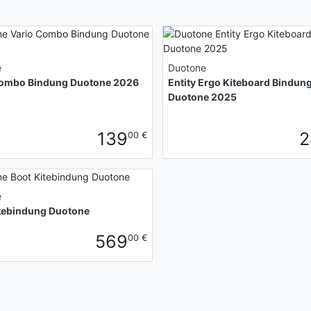
e
Duotone
Combo Bindung Duotone 2026
Entity Ergo Kiteboard Bindun
Duotone 2025
139
2
00 €
e
itebindung Duotone
569
00 €