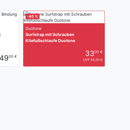
-40 %
Duotone
g
Surfstrap mit Schrauben
Kitefußschlaufe Duotone
33
00 €
49
00 €
UVP 55,00 €