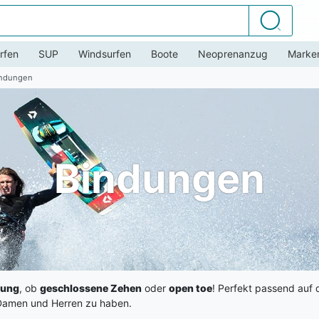
Suchen
rfen
SUP
Windsurfen
Boote
Neoprenanzug
Marke
indungen
Bindungen
dung
, ob
geschlossene Zehen
oder
open toe
! Perfekt passend auf 
Damen und Herren zu haben.