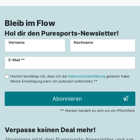
Bleib im Flow
Hol dir den Puresports-Newsletter!
Vorname
Nachname
Newsletter
E-Mail **
Honig
Hiermit bestätige ich, dass ich die
Datenschutzerklärung
gelesen habe.
Meine Einwilligung kann ich jederzeit widerrufen.**
Abonnieren
** Hierbei handelt es sich um ein Pflichtfeld.
Verpasse keinen Deal mehr!
Abonniere jetzt den Puresports-Newsletter und sei