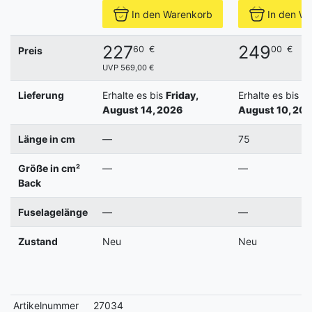
In den Warenkorb
In den W
227
249
60
€
00
€
Preis
UVP 569,00 €
Lieferung
Erhalte es bis
Friday,
Erhalte es bis
M
August 14, 2026
August 10, 20
Länge in cm
—
75
Größe in cm²
—
—
Back
Fuselagelänge
—
—
Zustand
Neu
Neu
Artikelnummer
27034