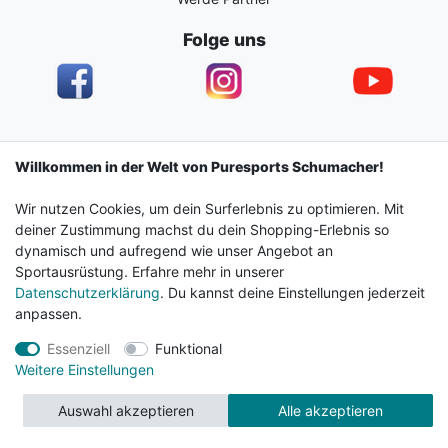
Folge uns
Impressum
Daten­schutz­erklärung
AGB
Willkommen in der Welt von Puresports Schumacher!
Wir nutzen Cookies, um dein Surferlebnis zu optimieren. Mit
Barrierefreiheitserklärung
Widerrufs­recht
deiner Zustimmung machst du dein Shopping-Erlebnis so
dynamisch und aufregend wie unser Angebot an
Sportausrüstung. Erfahre mehr in unserer
Kontakt
Vertrag widerrufen
Datenschutzerklärung
. Du kannst deine Einstellungen jederzeit
anpassen.
Essenziell
Funktional
© 2024 Surf & Sportshop Schumacher. Alle Rechte
Weitere Einstellungen
vorbehalten.
Auswahl akzeptieren
Alle akzeptieren