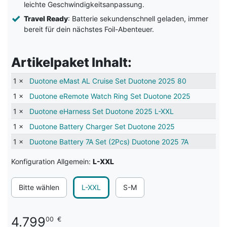
leichte Geschwindigkeitsanpassung.
Travel Ready
: Batterie sekundenschnell geladen, immer
bereit für dein nächstes Foil-Abenteuer.
Artikelpaket Inhalt:
1 ×
Duotone eMast AL Cruise Set Duotone 2025 80
1 ×
Duotone eRemote Watch Ring Set Duotone 2025
1 ×
Duotone eHarness Set Duotone 2025 L-XXL
1 ×
Duotone Battery Charger Set Duotone 2025
1 ×
Duotone Battery 7A Set (2Pcs) Duotone 2025 7A
Konfiguration Allgemein:
L-XXL
Bitte wählen
L-XXL
S-M
4.799
00
€