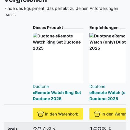
Finde das Equipment, das perfekt zu deinen Anforderungen
passt.
Produkt
Dieses Produkt
Empfehlungen
Duotone
Duotone
eRemote Watch Ring Set
eRemote Watch (onl
Duotone 2025
Duotone 2025
In den Warenkorb
In den Warenk
204
159
00
€
00
€
Preis