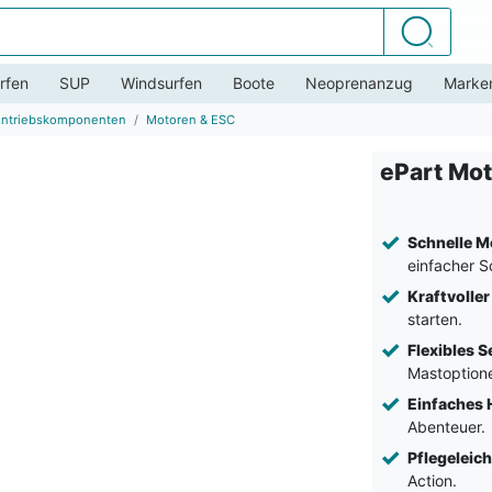
Suchen
rfen
SUP
Windsurfen
Boote
Neoprenanzug
Marke
 Antriebskomponenten
Motoren & ESC
ePart Mo
Schnelle M
einfacher S
Kraftvolle
starten.
Flexibles S
Mastoption
Einfaches 
Abenteuer.
Pflegeleich
Action.