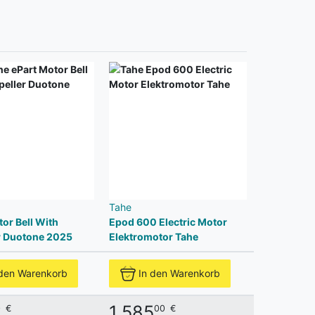
Tahe
or Bell With
Epod 600 Electric Motor
r Duotone 2025
Elektromotor Tahe
 den Warenkorb
In den Warenkorb
1.585
0
€
00
€