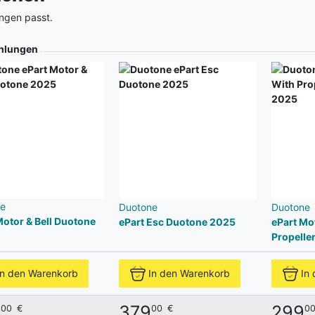
ngen passt.
hlungen
e
Duotone
Duotone
Motor & Bell Duotone
ePart Esc Duotone 2025
ePart Mot
Propelle
In den Warenkorb
In den Warenkorb
In
9
379
299
00
€
00
€
0