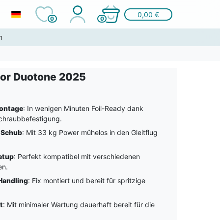
0,00 €
0
0
n
tor Duotone 2025
ontage
: In wenigen Minuten Foil-Ready dank
chraubbefestigung.
r Schub
: Mit 33 kg Power mühelos in den Gleitflug
etup
: Perfekt kompatibel mit verschiedenen
en.
Handling
: Fix montiert und bereit für spritzige
t
: Mit minimaler Wartung dauerhaft bereit für die