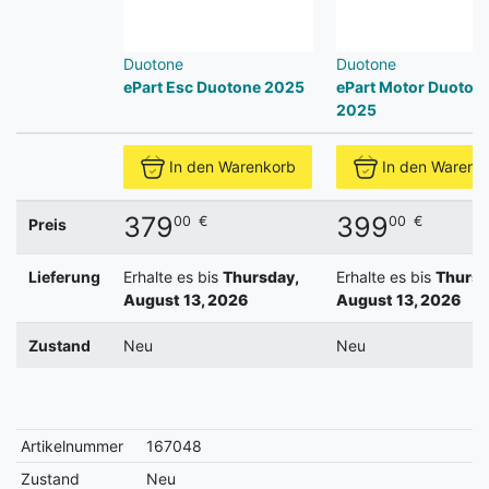
Duotone
Duotone
ePart Esc Duotone 2025
ePart Motor Duoton
2025
In den Warenkorb
In den Warenk
379
399
00
€
00
€
Preis
Lieferung
Erhalte es bis
Thursday,
Erhalte es bis
Thursd
August 13, 2026
August 13, 2026
Zustand
Neu
Neu
Artikelnummer
167048
Zustand
Neu