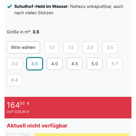
Schulhof-Held im Wasser
: Nahezu unkaputtbar, auch
nach vielen Stürzen
Größe in m²:
3.5
Bitte wählen
1.0
1.5
2.0
2.5
3.0
3.5
4.0
4.5
5.0
5.7
6.4
164
95
€
UVP 329,90 €
Aktuell nicht verfügbar