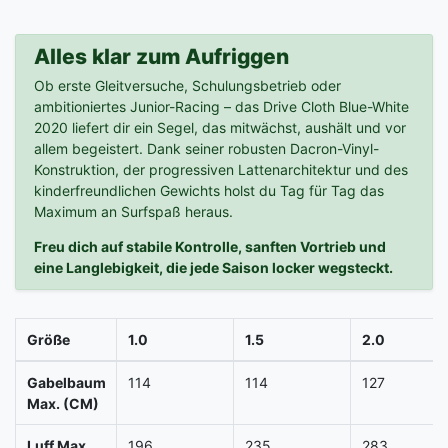
Alles klar zum Aufriggen
Ob erste Gleitversuche, Schulungsbetrieb oder
ambitioniertes Junior-Racing – das Drive Cloth Blue-White
2020 liefert dir ein Segel, das mitwächst, aushält und vor
allem begeistert. Dank seiner robusten Dacron-Vinyl-
Konstruktion, der progressiven Lattenarchitektur und des
kinderfreundlichen Gewichts holst du Tag für Tag das
Maximum an Surfspaß heraus.
Freu dich auf stabile Kontrolle, sanften Vortrieb und
eine Langlebigkeit, die jede Saison locker wegsteckt.
Größe
1.0
1.5
2.0
Gabelbaum
114
114
127
Max. (CM)
Luff Max.
196
235
283