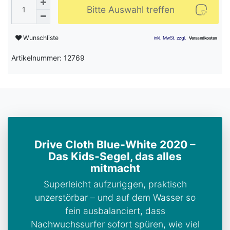
Bitte Auswahl treffen
Wunschliste
Artikelnummer: 12769
Drive Cloth Blue‑White 2020 –
Das Kids‑Segel, das alles
mitmacht
Superleicht aufzuriggen, praktisch
unzerstörbar – und auf dem Wasser so
fein ausbalanciert, dass
Nachwuchssurfer sofort spüren, wie viel